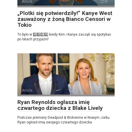
Article
0
„Plotki się potwierdziły!” Kanye West
zauważony z żoną Bianco Censori w
Tokio
To było w 2️⃣0️⃣1️⃣2️⃣ kiedy Kim i Kanye zaczęli się spotykać
po latach przyjaźni!
Article
0
Ryan Reynolds ogłasza imię
czwartego dziecka z Blake Lively
Podczas premiery Deadpool & Wolverine w Nowym Jorku
Ryan ogłosił imię swojego czwartego dziecka