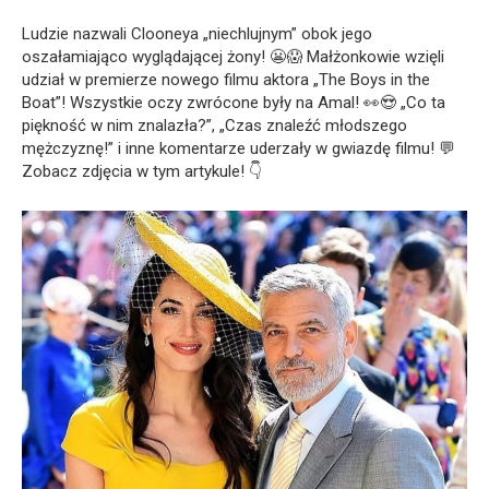
Ludzie nazwali Clooneya „niechlujnym” obok jego
oszałamiająco wyglądającej żony! 😬😱 Małżonkowie wzięli
udział w premierze nowego filmu aktora „The Boys in the
Boat”! Wszystkie oczy zwrócone były na Amal! 👀😍 „Co ta
piękność w nim znalazła?”, „Czas znaleźć młodszego
mężczyznę!” i inne komentarze uderzały w gwiazdę filmu! 💬
Zobacz zdjęcia w tym artykule! 👇