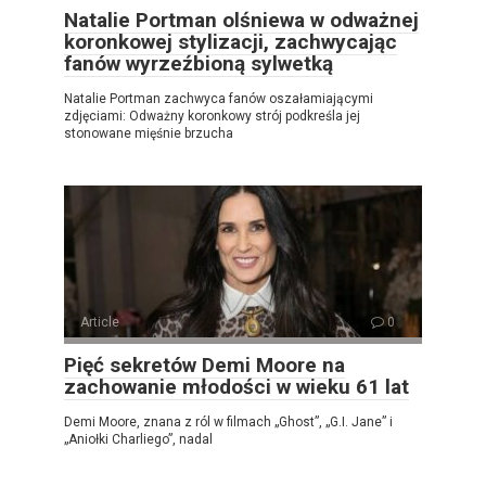
Natalie Portman olśniewa w odważnej
koronkowej stylizacji, zachwycając
fanów wyrzeźbioną sylwetką
Natalie Portman zachwyca fanów oszałamiającymi
zdjęciami: Odważny koronkowy strój podkreśla jej
stonowane mięśnie brzucha
Article
0
Pięć sekretów Demi Moore na
zachowanie młodości w wieku 61 lat
Demi Moore, znana z ról w filmach „Ghost”, „G.I. Jane” i
„Aniołki Charliego”, nadal