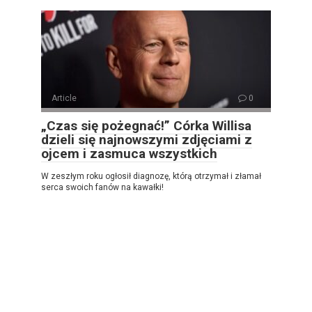
Article
0
„Czas się pożegnać!” Córka Willisa
dzieli się najnowszymi zdjęciami z
ojcem i zasmuca wszystkich
W zeszłym roku ogłosił diagnozę, którą otrzymał i złamał
serca swoich fanów na kawałki!