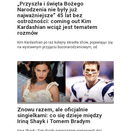
„Przyszła i święta Bożego
Narodzenia nie były już
najważniejsze” 45 lat bez
ostrożności: coming out Kim
Kardashian wciąż jest tematem
rozmów
Kim Kardashian po raz kolejny skradła show, pojawiając się
na wystawnym przyjęciu bożonarodzeniowym, od
Znani
0
Znowu razem, ale oficjalnie
singielkami: co się dzieje między
Iriną Shayk i Tomem Bradym
Irina Shayk i Tom Brady najwyraźniej postanowili dać