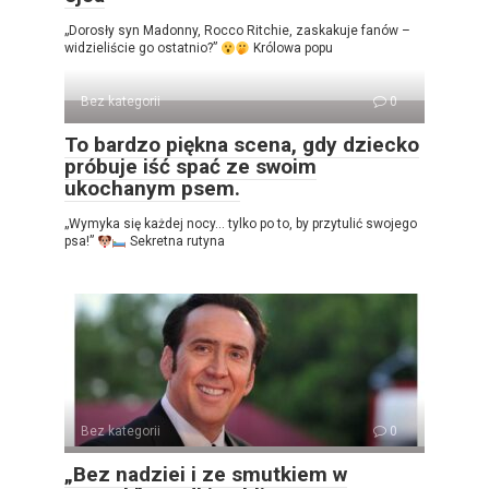
„Dorosły syn Madonny, Rocco Ritchie, zaskakuje fanów –
widzieliście go ostatnio?”
Królowa popu
Bez kategorii
0
To bardzo piękna scena, gdy dziecko
próbuje iść spać ze swoim
ukochanym psem.
„Wymyka się każdej nocy… tylko po to, by przytulić swojego
psa!”
Sekretna rutyna
Bez kategorii
0
„Bez nadziei i ze smutkiem w