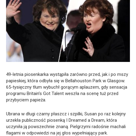
49-letnia piosenkarka wystąpiła zarówno przed, jak i po mszy
papieskiej, która odbyła się w Bellahouston Park w Glasgow.
65-tysięczny tłum wybuchł gorącym aplauzem, gdy sensacja
programu Britain’s Got Talent weszła na scenę tuż przed
przybyciem papieża.
Ubrana w długi czarny płaszcz i szpilki, Susan po raz kolejny
urzekła publiczność piosenką I Dreamed a Dream, która
uczyniła ją powszechnie znaną. Pielgrzymi radośnie machali
flagami w odpowiedzi na jej głos wypełniający park.