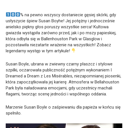
% na pewno wszyscy dostaniecie gęsiej skórki, gdy
usłyszycie śpiew Susan Boyhe! Jej potężny i jednocześnie
anielsko piękny głos poruszy wszystkie serca! Kultowa
gwiazda wystąpiła zarówno przed, jak i po mszy papieskiej,
która odbyła się w Ballenhouston Park w Glasglow i
pozostawiła niezatarte wrażenie na wszystkich! Zobacz
legendarny występ w tym artykule!
Susan Boyle, ubrana w zwiewny czarny płaszcz i stylowe
szpilki, oczarowała publiczność potężnym wykonaniem I
Dreamed a Dream z Les Misérables, niezapomnianej piosenki,
która zapoczątkowała jej karierę. Atmosfera w Bellahouston
Park była naładowana emocjami, gdy uczestnicy machali
flagami, tworząc scenę jedności i wspólnego oddania.
Marzenie Susan Boyle o zaśpiewaniu dla papieża w końcu się
spełniło.