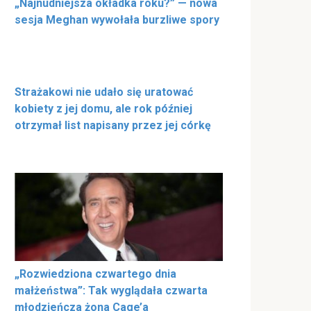
„Najnudniejsza okładka roku?” — nowa
sesja Meghan wywołała burzliwe spory
Strażakowi nie udało się uratować
kobiety z jej domu, ale rok później
otrzymał list napisany przez jej córkę
„Rozwiedziona czwartego dnia
małżeństwa”: Tak wyglądała czwarta
młodzieńcza żona Cage’a