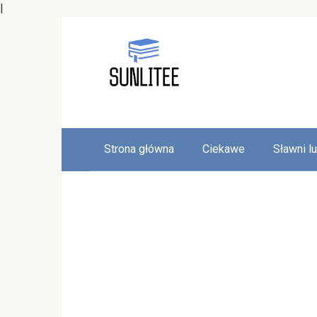
|
Skip
to
content
Strona główna
Ciekawe
Sławni l