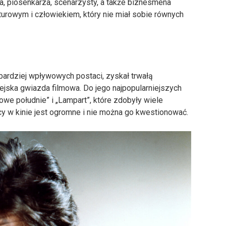
a, piosenkarza, scenarzysty, a także biznesmena
turowym i człowiekiem, który nie miał sobie równych
jbardziej wpływowych postaci, zyskał trwałą
ejska gwiazda filmowa. Do jego najpopularniejszych
owe południe” i „Lampart”, które zdobyły wiele
cy w kinie jest ogromne i nie można go kwestionować.