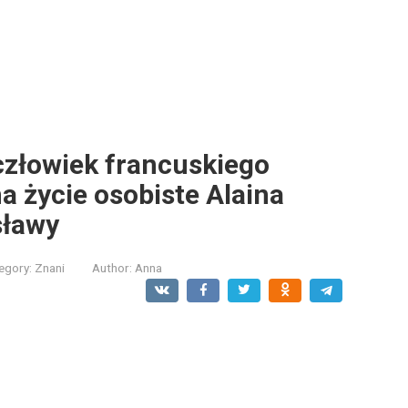
człowiek francuskiego
a życie osobiste Alaina
sławy
egory:
Znani
Author:
Anna