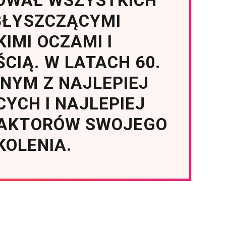
OWAŁ WSZYSTKICH
BŁYSZCZĄCYMI
KIMI OCZAMI I
CIĄ. W LATACH 60.
DNYM Z NAJLEPIEJ
YCH I NAJLEPIEJ
AKTORÓW SWOJEGO
KOLENIA.