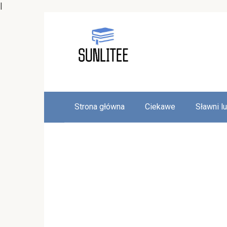
|
Skip
to
content
Strona główna
Ciekawe
Sławni l