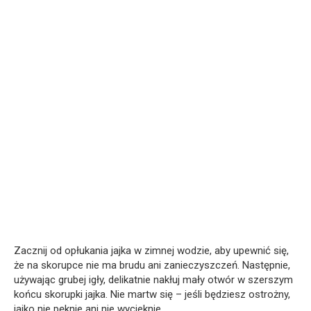
Zacznij od opłukania jajka w zimnej wodzie, aby upewnić się,
że na skorupce nie ma brudu ani zanieczyszczeń. Następnie,
używając grubej igły, delikatnie nakłuj mały otwór w szerszym
końcu skorupki jajka. Nie martw się – jeśli będziesz ostrożny,
jajko nie pęknie ani nie wycieknie.