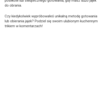
posiłków lub świątecznego gotowania, gdy masz dużo jajek
do obrania.
Czy kiedykolwiek wypróbowałeś unikalną metodę gotowania
lub obierania jajek? Podziel się swoim ulubionym kuchennym
trikiem w komentarzach!