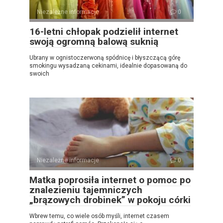
Niezależne informacje
0
16-letni chłopak podzielił internet
swoją ogromną balową suknią
Ubrany w ognistoczerwoną spódnicę i błyszczącą górę
smokingu wysadzaną cekinami, idealnie dopasowaną do
swoich
Niezależne informacje
0
Matka poprosiła internet o pomoc po
znalezieniu tajemniczych
„brązowych drobinek” w pokoju córki
Wbrew temu, co wiele osób myśli, internet czasem