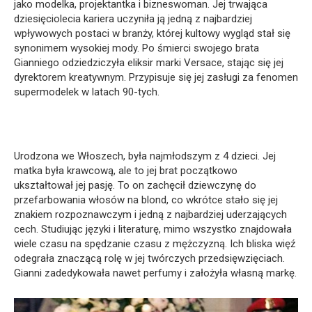
jako modelka, projektantka i bizneswoman. Jej trwająca
dziesięciolecia kariera uczyniła ją jedną z najbardziej
wpływowych postaci w branży, której kultowy wygląd stał się
synonimem wysokiej mody. Po śmierci swojego brata
Gianniego odziedziczyła eliksir marki Versace, stając się jej
dyrektorem kreatywnym. Przypisuje się jej zasługi za fenomen
supermodelek w latach 90-tych.
Urodzona we Włoszech, była najmłodszym z 4 dzieci. Jej
matka była krawcową, ale to jej brat początkowo
ukształtował jej pasję. To on zachęcił dziewczynę do
przefarbowania włosów na blond, co wkrótce stało się jej
znakiem rozpoznawczym i jedną z najbardziej uderzających
cech. Studiując języki i literaturę, mimo wszystko znajdowała
wiele czasu na spędzanie czasu z mężczyzną. Ich bliska więź
odegrała znaczącą rolę w jej twórczych przedsięwzięciach.
Gianni zadedykowała nawet perfumy i założyła własną markę.