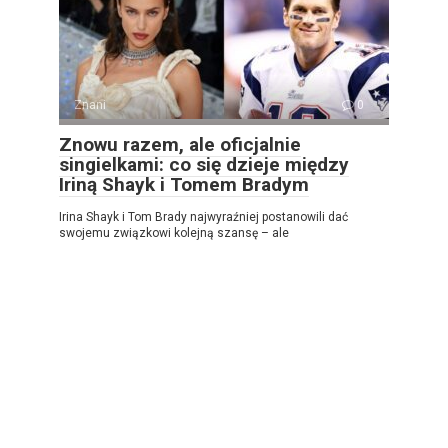
Znani
0
Znowu razem, ale oficjalnie
singielkami: co się dzieje między
Iriną Shayk i Tomem Bradym
Irina Shayk i Tom Brady najwyraźniej postanowili dać
swojemu związkowi kolejną szansę – ale