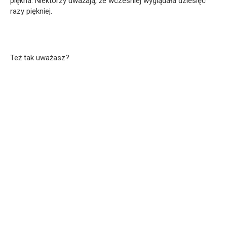
piękna. Niektórzy uważają, że wcześniej wyglądała dziesięć
razy piękniej.
Też tak uważasz?