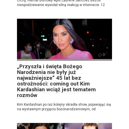
Cichy, niemal domowy wpis Laurene Sanchez Bezos
niespodziewanie wywołał silną reakcję w internecie. 12
Znani
0
„Przyszła i święta Bożego
Narodzenia nie były już
najważniejsze” 45 lat bez
ostrożności: coming out Kim
Kardashian wciąż jest tematem
rozmów
Kim Kardashian po raz kolejny skradła show, pojawiając się
na wystawnym przyjęciu bożonarodzeniowym, od