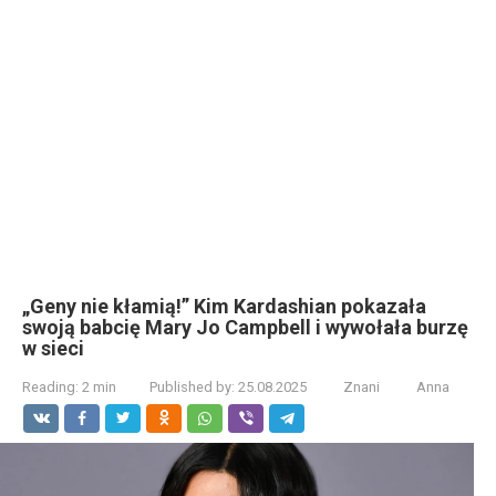
„Geny nie kłamią!” Kim Kardashian pokazała
swoją babcię Mary Jo Campbell i wywołała burzę
w sieci
Reading:
2 min
Published by:
25.08.2025
Znani
Anna