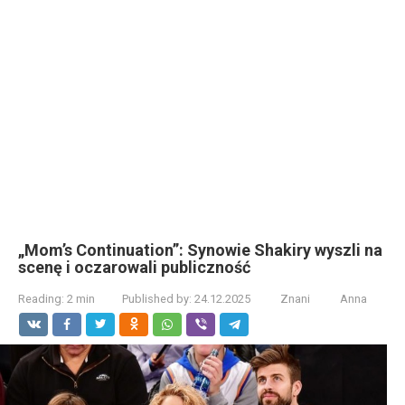
„Mom’s Continuation”: Synowie Shakiry wyszli na
scenę i oczarowali publiczność
Reading:
2 min
Published by:
24.12.2025
Znani
Anna