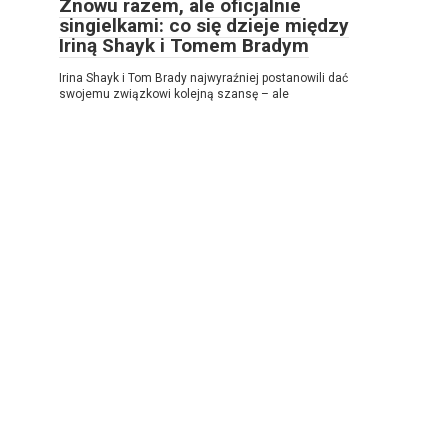
Znowu razem, ale oficjalnie
singielkami: co się dzieje między
Iriną Shayk i Tomem Bradym
Irina Shayk i Tom Brady najwyraźniej postanowili dać
swojemu związkowi kolejną szansę – ale