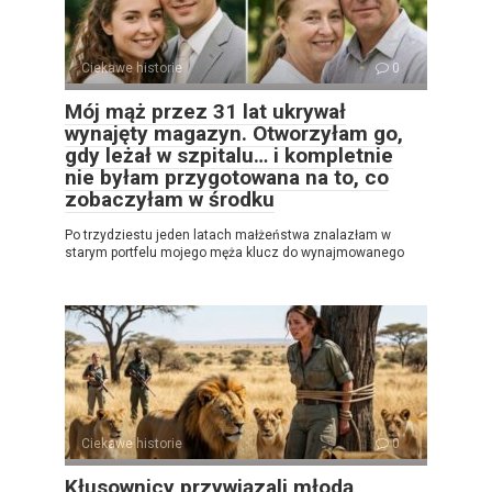
Ciekawe historie
0
Mój mąż przez 31 lat ukrywał
wynajęty magazyn. Otworzyłam go,
gdy leżał w szpitalu… i kompletnie
nie byłam przygotowana na to, co
zobaczyłam w środku
Po trzydziestu jeden latach małżeństwa znalazłam w
starym portfelu mojego męża klucz do wynajmowanego
Ciekawe historie
0
Kłusownicy przywiązali młodą