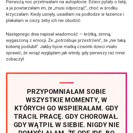
Pierwszą noc przetrwałam na autopilocie. Dzieci pytały o tatę,
a ja powtarzałam im, że „musi odpocząć”, choć w środku
krzyczałam. Kiedy usnęły, usiadłam na podłodze w łazience i
płakałam w ciszy, żeby ich nie obudzić.
Następnego dnia napisał wiadomość — krótką, zimną,
wygaszoną z emocji. Że „potrzebuje przestrzeni”, że „nie taką
kobietę poślubił”. Jakby bycie matką czwórki dzieci miało
sprawić, że wciąż wyglądam jak wtedy, gdy pierwszy raz mnie
zobaczył.
PRZYPOMNIAŁAM SOBIE
WSZYSTKIE MOMENTY, W
KTÓRYCH GO WSPIERAŁAM. GDY
TRACIŁ PRACĘ. GDY CHOROWAŁ.
GDY WĄTPIŁ W SIEBIE. NIGDY NIE