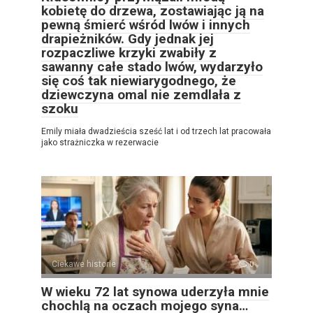
kobietę do drzewa, zostawiając ją na
pewną śmierć wśród lwów i innych
drapieżników. Gdy jednak jej
rozpaczliwe krzyki zwabiły z
sawanny całe stado lwów, wydarzyło
się coś tak niewiarygodnego, że
dziewczyna omal nie zemdlała z
szoku
Emily miała dwadzieścia sześć lat i od trzech lat pracowała
jako strażniczka w rezerwacie
Ciekawe historie
0
W wieku 72 lat synowa uderzyła mnie
chochlą na oczach mojego syna…