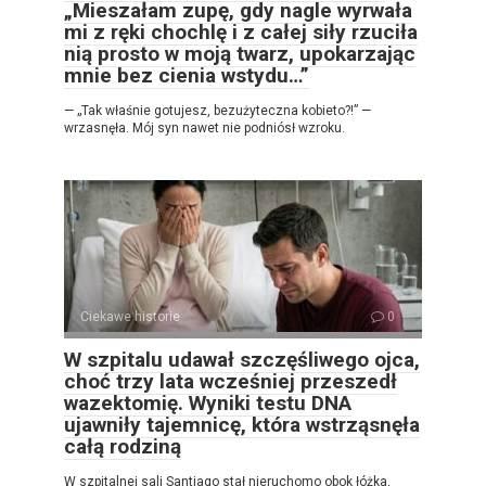
„Mieszałam zupę, gdy nagle wyrwała
mi z ręki chochlę i z całej siły rzuciła
nią prosto w moją twarz, upokarzając
mnie bez cienia wstydu…”
— „Tak właśnie gotujesz, bezużyteczna kobieto?!” —
wrzasnęła. Mój syn nawet nie podniósł wzroku.
Ciekawe historie
0
W szpitalu udawał szczęśliwego ojca,
choć trzy lata wcześniej przeszedł
wazektomię. Wyniki testu DNA
ujawniły tajemnicę, która wstrząsnęła
całą rodziną
W szpitalnej sali Santiago stał nieruchomo obok łóżka,