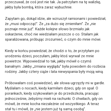
przeczuwał, że coś jest nie tak. Ja patrzyłam na tę walizkę,
jakby była bombą, która zaraz wybuchnie.
Zapytam go, dokąd idzie, ale wzruszył ramionami i powiedział,
że „musi odpocząć”. Że „za dużo się zmieniłam”. Że „nie
poznaje mnie już”. Każde kolejne słowo brzmiało jak
oskarżenie, choć nie wiedziałam jeszcze o co. Stałam jak
sparaliżowana, próbując zrozumieć, o czym do mnie mówi.
Kiedy w końcu powiedział, że chodzi o to, że przytyłam po
urodzeniu dzieci, poczułam, jakby ktoś wyrwał ze mnie
powietrze. Wypowiedział to tak, jakby mówił o czymś
banalnym. Jakby „zmiana wyglądu” była powodem do rozbicia
rodziny. Jakby cztery ciąże i lata niewyspania były moją winą.
Próbowałam coś powiedzieć, ale słowa ugrzęzły mi w gardle.
Myślałam o nocach, kiedy karmiłam dzieci, gdy on spał. O
porankach, kiedy szykowałam je do przedszkola, pracując
jednocześnie, żebyśmy mieli na rachunki. O chwilach, gdy on
mówił, że mnie kocha niezależnie od wszystkiego. A teraz
stał tu i mówił, że „nie jestem już tą samą osobą”.