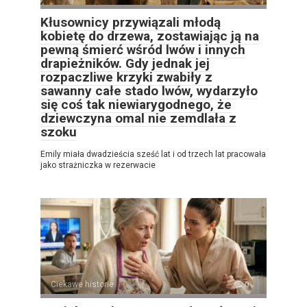
Kłusownicy przywiązali młodą
kobietę do drzewa, zostawiając ją na
pewną śmierć wśród lwów i innych
drapieżników. Gdy jednak jej
rozpaczliwe krzyki zwabiły z
sawanny całe stado lwów, wydarzyło
się coś tak niewiarygodnego, że
dziewczyna omal nie zemdlała z
szoku
Emily miała dwadzieścia sześć lat i od trzech lat pracowała
jako strażniczka w rezerwacie
Ciekawe historie
0