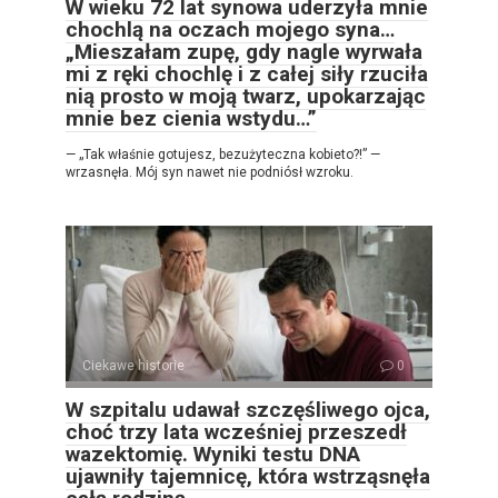
W wieku 72 lat synowa uderzyła mnie
chochlą na oczach mojego syna…
„Mieszałam zupę, gdy nagle wyrwała
mi z ręki chochlę i z całej siły rzuciła
nią prosto w moją twarz, upokarzając
mnie bez cienia wstydu…”
— „Tak właśnie gotujesz, bezużyteczna kobieto?!” —
wrzasnęła. Mój syn nawet nie podniósł wzroku.
Ciekawe historie
0
W szpitalu udawał szczęśliwego ojca,
choć trzy lata wcześniej przeszedł
wazektomię. Wyniki testu DNA
ujawniły tajemnicę, która wstrząsnęła