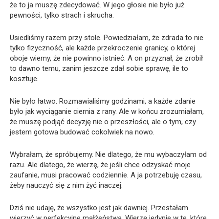
że to ja muszę zdecydować. W jego głosie nie było już
pewności, tylko strach i skrucha.
Usiedliśmy razem przy stole. Powiedziałam, że zdrada to nie
tylko fizyczność, ale każde przekroczenie granicy, o której
oboje wiemy, że nie powinno istnieć. A on przyznał, że zrobił
to dawno temu, zanim jeszcze zdał sobie sprawę, ile to
kosztuje.
Nie było łatwo. Rozmawialiśmy godzinami, a każde zdanie
było jak wyciąganie ciernia z rany. Ale w końcu zrozumiałam,
że muszę podjąć decyzję nie o przeszłości, ale o tym, czy
jestem gotowa budować cokolwiek na nowo.
Wybrałam, że spróbujemy. Nie dlatego, że mu wybaczyłam od
razu. Ale dlatego, że wierzę, że jeśli chce odzyskać moje
zaufanie, musi pracować codziennie. A ja potrzebuję czasu,
żeby nauczyć się z nim żyć inaczej.
Dziś nie udaję, że wszystko jest jak dawniej. Przestałam
wierzyć w perfekcyjne małżeństwa. Wierzę jedynie w te, które