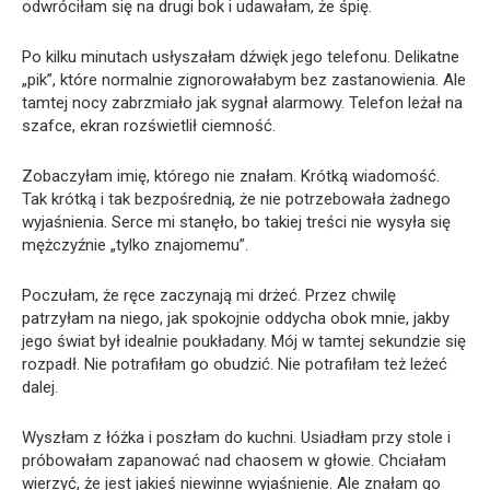
odwróciłam się na drugi bok i udawałam, że śpię.
Po kilku minutach usłyszałam dźwięk jego telefonu. Delikatne
„pik”, które normalnie zignorowałabym bez zastanowienia. Ale
tamtej nocy zabrzmiało jak sygnał alarmowy. Telefon leżał na
szafce, ekran rozświetlił ciemność.
Zobaczyłam imię, którego nie znałam. Krótką wiadomość.
Tak krótką i tak bezpośrednią, że nie potrzebowała żadnego
wyjaśnienia. Serce mi stanęło, bo takiej treści nie wysyła się
mężczyźnie „tylko znajomemu”.
Poczułam, że ręce zaczynają mi drżeć. Przez chwilę
patrzyłam na niego, jak spokojnie oddycha obok mnie, jakby
jego świat był idealnie poukładany. Mój w tamtej sekundzie się
rozpadł. Nie potrafiłam go obudzić. Nie potrafiłam też leżeć
dalej.
Wyszłam z łóżka i poszłam do kuchni. Usiadłam przy stole i
próbowałam zapanować nad chaosem w głowie. Chciałam
wierzyć, że jest jakieś niewinne wyjaśnienie. Ale znałam go