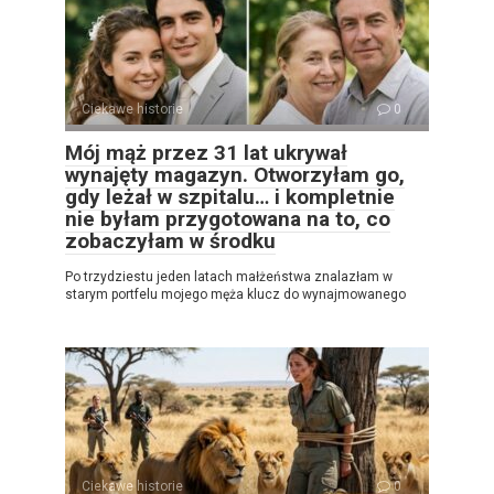
Ciekawe historie
0
Mój mąż przez 31 lat ukrywał
wynajęty magazyn. Otworzyłam go,
gdy leżał w szpitalu… i kompletnie
nie byłam przygotowana na to, co
zobaczyłam w środku
Po trzydziestu jeden latach małżeństwa znalazłam w
starym portfelu mojego męża klucz do wynajmowanego
Ciekawe historie
0