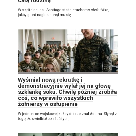
całą rodziną
W szpitalnej sali Santiago stał nieruchomo obok łóżka,
jakby grunt nagle usunął mu się
Ciekawe historie
0
Wyśmiał nową rekrutkę i
demonstracyjnie wylał jej na głowę
szklankę soku. Chwilę później zrobiła
coś, co wprawiło wszystkich
żołnierzy w osłupienie
W jednostce wojskowej każdy dobrze znał Adama. Słynął z
tego, że uwielbiał poniżać tych,