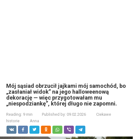
Mój sąsiad obrzucił jajkami mój samochód, bo
„zasłaniał widok” na jego halloweenową
dekorację — więc przygotowałam mu
„niespodziankę”, której długo nie zapomni.
Reading:
9 min
Published by:
09.02.2026
Ciekawe
historie
Anna