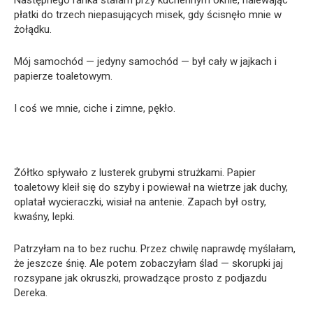
Następnego ranka stałam przy kuchennym oknie, nalewając
płatki do trzech niepasujących misek, gdy ścisnęło mnie w
żołądku.
Mój samochód — jedyny samochód — był cały w jajkach i
papierze toaletowym.
I coś we mnie, ciche i zimne, pękło.
Żółtko spływało z lusterek grubymi strużkami. Papier
toaletowy kleił się do szyby i powiewał na wietrze jak duchy,
oplatał wycieraczki, wisiał na antenie. Zapach był ostry,
kwaśny, lepki.
Patrzyłam na to bez ruchu. Przez chwilę naprawdę myślałam,
że jeszcze śnię. Ale potem zobaczyłam ślad — skorupki jaj
rozsypane jak okruszki, prowadzące prosto z podjazdu
Dereka.