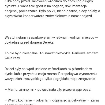
Kilka nocy przed Halloween wróciłam do domu po długim
dyżurze. Dwanaście godzin na nogach, dokumentacja,
pacjenci, pocieszanie. Było po 21, niebo czarne, plecy bolały, a
ciężarówka konserwatora znów blokowała nasz podjazd.
Westchnęłam i zaparkowałam w jedynym wolnym miejscu —
dokładnie przed domem Dereka.
To nie było nielegalne. Ani nawet niezwykłe. Parkowałam tam
wiele razy.
Dzieci były na wpół uśpione w fotelikach, w piżamkach w
dynie, które przysłała moja mama. Perspektywa wynoszenia
wszystkich i wszystkiego tylko pogłębiała moje zmęczenie.
– Mamo, zimno mi – powiedziała Lily, przecierając oczy.
– Wiem, kochanie – odparłam, odpinając ją delikatnie. – Zaraz