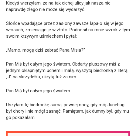
Kiedyś wierzyłam, że na tak cichej ulicy jak nasza nic
naprawdę złego nie może się wydarzyć.
Słońce wpadające przez zasłony zawsze łapało się w jego
włosach, zmieniając je w złoto. Podnosił na mnie wzrok z tym
swoim krzywym uśmiechem i pytał:
„Mamo, mogę dziś zabrać Pana Misia?”
Pan Miś był całym jego światem. Obdarty pluszowy miś z
jednym oklapniętym uchem i małą, wyszytą biedronką z literą
„J” na skrzydełku, ukrytą tuż za nim.
Pan Miś był całym jego światem.
Uszyłam tę biedronkę sama, pewnej nocy, gdy mój Junebug
był chory i nie mógł zasnąć. Pamiętam, jak dumny był, gdy mu
go pokazałam.