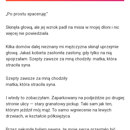
„Po prostu spaceruję.”
Skinęła głową, ale jej wzrok padł na misia w mojej dłoni i nic
więcej nie powiedziała.
Kilka domów dalej nieznany mi mężczyzna skinął uprzejmie
głową. Jakaś kobieta zasłoniła zasłony, gdy tylko na nią
spojrzałam. Szepty zawsze za mną chodziły: matka, która
straciła syna.
Szepty zawsze za mną chodziły:
matka, która straciła syna.
I wtedy to zobaczyłam. Zaparkowany na podjeździe po drugiej
stronie ulicy — stary granatowy pickup. Taki sam jak ten,
którym jeździł mój mąż. To samo wgniecenie na lewych
drzwiach, w kształcie półksiężyca.
Przez sekundę byłam pewna, że moje serce przestało bić.