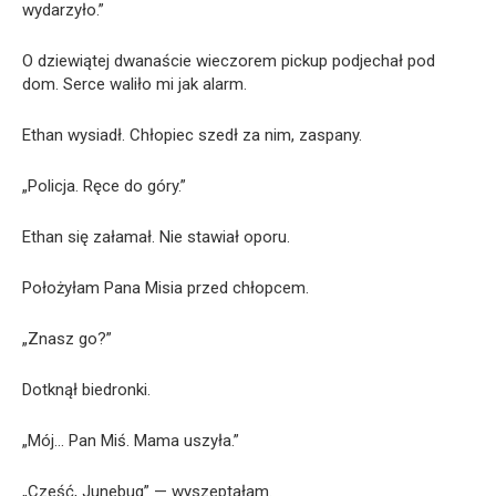
wydarzyło.”
O dziewiątej dwanaście wieczorem pickup podjechał pod
dom. Serce waliło mi jak alarm.
Ethan wysiadł. Chłopiec szedł za nim, zaspany.
„Policja. Ręce do góry.”
Ethan się załamał. Nie stawiał oporu.
Położyłam Pana Misia przed chłopcem.
„Znasz go?”
Dotknął biedronki.
„Mój… Pan Miś. Mama uszyła.”
„Cześć, Junebug” — wyszeptałam.