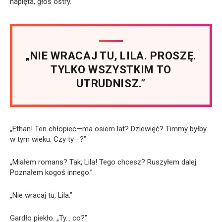
napięta, głos ostry.
„NIE WRACAJ TU, LILA. PROSZĘ.
TYLKO WSZYSTKIM TO
UTRUDNISZ.”
„Ethan! Ten chłopiec—ma osiem lat? Dziewięć? Timmy byłby
w tym wieku. Czy ty—?”
„Miałem romans? Tak, Lila! Tego chcesz? Ruszyłem dalej.
Poznałem kogoś innego.”
„Nie wracaj tu, Lila.”
Gardło piekło. „Ty… co?”