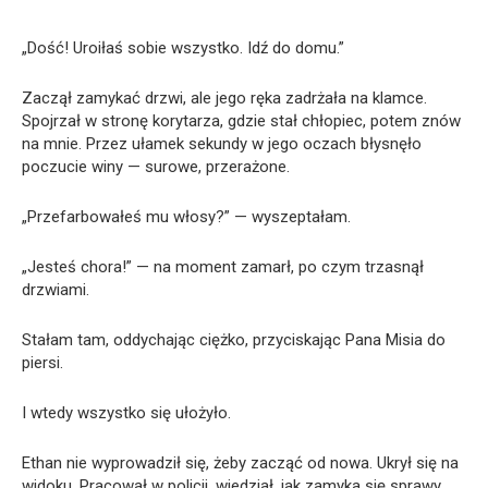
„Dość! Uroiłaś sobie wszystko. Idź do domu.”
Zaczął zamykać drzwi, ale jego ręka zadrżała na klamce.
Spojrzał w stronę korytarza, gdzie stał chłopiec, potem znów
na mnie. Przez ułamek sekundy w jego oczach błysnęło
poczucie winy — surowe, przerażone.
„Przefarbowałeś mu włosy?” — wyszeptałam.
„Jesteś chora!” — na moment zamarł, po czym trzasnął
drzwiami.
Stałam tam, oddychając ciężko, przyciskając Pana Misia do
piersi.
I wtedy wszystko się ułożyło.
Ethan nie wyprowadził się, żeby zacząć od nowa. Ukrył się na
widoku. Pracował w policji, wiedział, jak zamyka się sprawy,