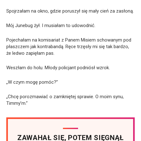
Spojrzałam na okno, gdzie poruszył się mały cień za zasłoną.
Mój Junebug żył. I musiałam to udowodnić.
Pojechałam na komisariat z Panem Misiem schowanym pod
płaszczem jak kontrabandą. Ręce trzęsły mi się tak bardzo,
że ledwo zapięłam pas.
Weszłam do holu. Młody policjant podniósł wzrok.
„W czym mogę pomóc?”
„Chcę porozmawiać o zamkniętej sprawie. O moim synu,
Timmy’m.”
ZAWAHAŁ SIĘ, POTEM SIĘGNĄŁ