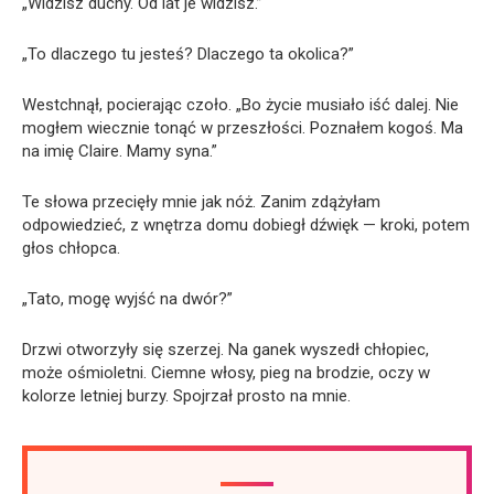
„Widzisz duchy. Od lat je widzisz.”
„To dlaczego tu jesteś? Dlaczego ta okolica?”
Westchnął, pocierając czoło. „Bo życie musiało iść dalej. Nie
mogłem wiecznie tonąć w przeszłości. Poznałem kogoś. Ma
na imię Claire. Mamy syna.”
Te słowa przecięły mnie jak nóż. Zanim zdążyłam
odpowiedzieć, z wnętrza domu dobiegł dźwięk — kroki, potem
głos chłopca.
„Tato, mogę wyjść na dwór?”
Drzwi otworzyły się szerzej. Na ganek wyszedł chłopiec,
może ośmioletni. Ciemne włosy, pieg na brodzie, oczy w
kolorze letniej burzy. Spojrzał prosto na mnie.