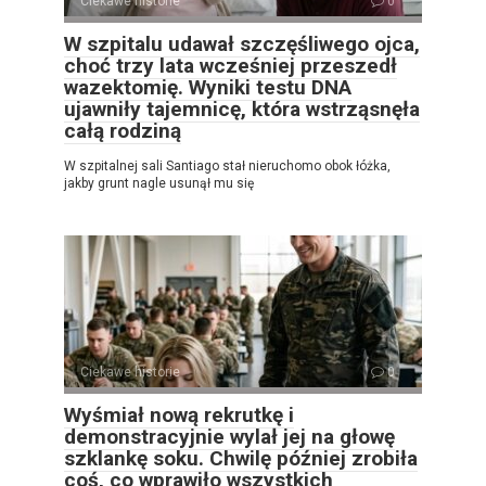
Ciekawe historie
0
W szpitalu udawał szczęśliwego ojca,
choć trzy lata wcześniej przeszedł
wazektomię. Wyniki testu DNA
ujawniły tajemnicę, która wstrząsnęła
całą rodziną
W szpitalnej sali Santiago stał nieruchomo obok łóżka,
jakby grunt nagle usunął mu się
Ciekawe historie
0
Wyśmiał nową rekrutkę i
demonstracyjnie wylał jej na głowę
szklankę soku. Chwilę później zrobiła
coś, co wprawiło wszystkich