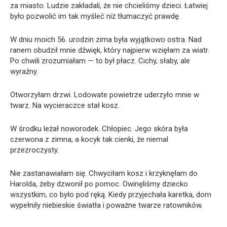
za miasto. Ludzie zakładali, że nie chcieliśmy dzieci. Łatwiej
było pozwolić im tak myśleć niż tłumaczyć prawdę.
W dniu moich 56. urodzin zima była wyjątkowo ostra. Nad
ranem obudził mnie dźwięk, który najpierw wzięłam za wiatr.
Po chwili zrozumiałam — to był płacz. Cichy, słaby, ale
wyraźny.
Otworzyłam drzwi. Lodowate powietrze uderzyło mnie w
twarz. Na wycieraczce stał kosz.
W środku leżał noworodek. Chłopiec. Jego skóra była
czerwona z zimna, a kocyk tak cienki, że niemal
przezroczysty.
Nie zastanawiałam się. Chwyciłam kosz i krzyknęłam do
Harolda, żeby dzwonił po pomoc. Owinęliśmy dziecko
wszystkim, co było pod ręką. Kiedy przyjechała karetka, dom
wypełniły niebieskie światła i poważne twarze ratowników.