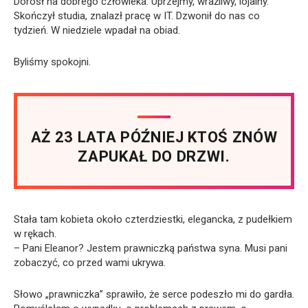
Dorósł na dobrego człowieka. Uprzejmy, wrażliwy, lojalny.
Skończył studia, znalazł pracę w IT. Dzwonił do nas co
tydzień. W niedziele wpadał na obiad.
Byliśmy spokojni.
AŻ 23 LATA PÓŹNIEJ KTOŚ ZNÓW
ZAPUKAŁ DO DRZWI.
Stała tam kobieta około czterdziestki, elegancka, z pudełkiem
w rękach.
– Pani Eleanor? Jestem prawniczką państwa syna. Musi pani
zobaczyć, co przed wami ukrywa.
Słowo „prawniczka” sprawiło, że serce podeszło mi do gardła.