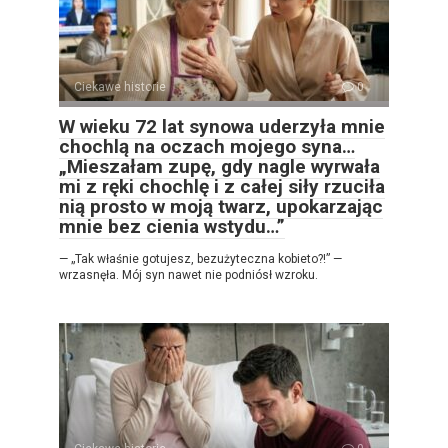
Ciekawe historie
0
W wieku 72 lat synowa uderzyła mnie
chochlą na oczach mojego syna…
„Mieszałam zupę, gdy nagle wyrwała
mi z ręki chochlę i z całej siły rzuciła
nią prosto w moją twarz, upokarzając
mnie bez cienia wstydu…”
— „Tak właśnie gotujesz, bezużyteczna kobieto?!” —
wrzasnęła. Mój syn nawet nie podniósł wzroku.