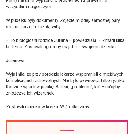
Pomyślałam o wypadku, o problemach z prawem, o
wszystkim najgorszym.
W pudełku były dokumenty. Zdjęcie młodej, zamożnej pary
stojącej przed okazałą willą.
– To biologiczni rodzice Juliana – powiedziała. – Zmarli kilka
lat temu. Zostawili ogromny majątek… swojemu dziecku.
Julianowi.
Wyjaśniła, że przy porodzie lekarze wspomnieli o możliwych
komplikacjach zdrowotnych. Nie było pewności, tylko ryzyko.
Rodzice wpadli w panikę. Bali się „problemu”, który mógłby
zniszczyć ich wizerunek.
Zostawili dziecko w koszu. W środku zimy.