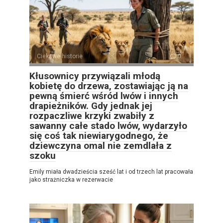
Ciekawe historie
0
Kłusownicy przywiązali młodą
kobietę do drzewa, zostawiając ją na
pewną śmierć wśród lwów i innych
drapieżników. Gdy jednak jej
rozpaczliwe krzyki zwabiły z
sawanny całe stado lwów, wydarzyło
się coś tak niewiarygodnego, że
dziewczyna omal nie zemdlała z
szoku
Emily miała dwadzieścia sześć lat i od trzech lat pracowała
jako strażniczka w rezerwacie