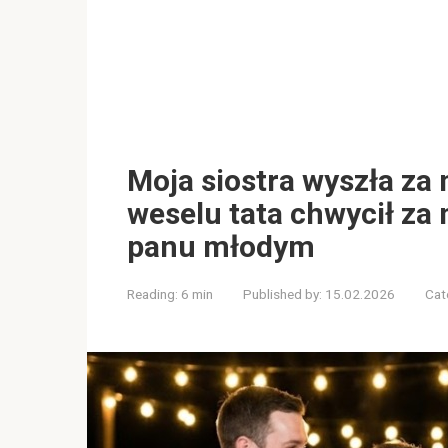
Moja siostra wyszła za
weselu tata chwycił za 
panu młodym
Reading:
6 min
Published by:
15.02.2026
Cat