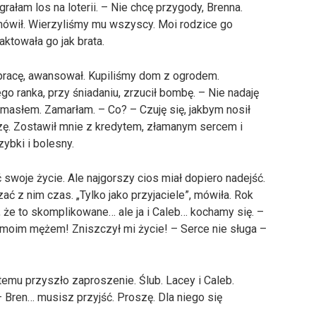
rałam los na loterii. – Nie chcę przygody, Brenna.
mówił. Wierzyliśmy mu wszyscy. Moi rodzice go
aktowała go jak brata.
 pracę, awansował. Kupiliśmy dom z ogrodem.
o ranka, przy śniadaniu, zrzucił bombę. – Nie nadaję
 masłem. Zamarłam. – Co? – Czuję się, jakbym nosił
zę. Zostawił mnie z kredytem, złamanym sercem i
ybki i bolesny.
swoje życie. Ale najgorszy cios miał dopiero nadejść.
ać z nim czas. „Tylko jako przyjaciele”, mówiła. Rok
, że to skomplikowane… ale ja i Caleb… kochamy się. –
moim mężem! Zniszczył mi życie! – Serce nie sługa –
temu przyszło zaproszenie. Ślub. Lacey i Caleb.
– Bren… musisz przyjść. Proszę. Dla niego się