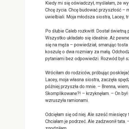
Kiedy mi się oświadczył, myślałam, że wyg
Chcę życia. Chcę budować przyszłość – 
uwielbiali. Moja młodsza siostra, Lacey, tr
Po ślubie Caleb rozkwitł. Dostał świetną
Wszystko układało się idealnie. Aż pewneg
się na męża – powiedział, smarując tosta
koszulę o dwa rozmiary za małą. Odchod
pytaniami bez odpowiedzi. Rozwód był sz
Wróciłam do rodziców, próbując posklejać 
Lacey, moja własna siostra, zaczęła spędz
później przyszła do mnie. – Brenna, wiem
Skomplikowane?! – krzyknęłam. – On był 
wzruszyła ramionami.
Odcięłam się od niej. Ale sześć miesięcy 
Chciałam je podrzeć. Ale zadzwonił tata. 
zgodziłam.