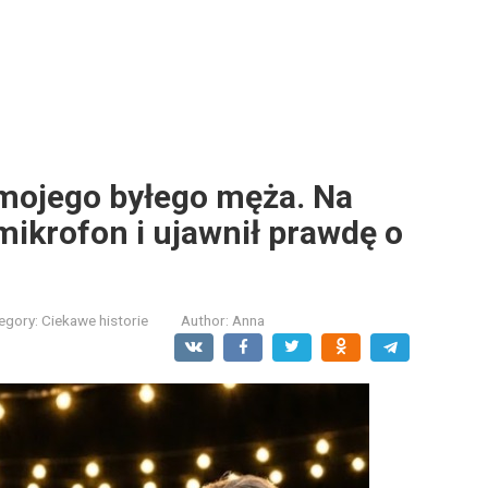
 mojego byłego męża. Na
mikrofon i ujawnił prawdę o
egory:
Ciekawe historie
Author:
Anna