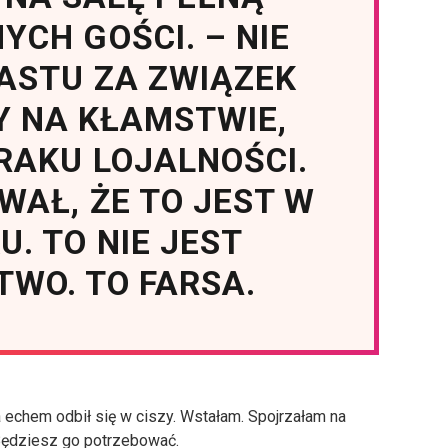
CH GOŚCI. – NIE
ASTU ZA ZWIĄZEK
 NA KŁAMSTWIE,
BRAKU LOJALNOŚCI.
WAŁ, ŻE TO JEST W
. TO NIE JEST
WO. TO FARSA.
a echem odbił się w ciszy. Wstałam. Spojrzałam na
Będziesz go potrzebować.