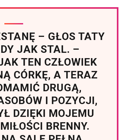
ZESTANĘ – GŁOS TATY
DY JAK STAL. –
JAK TEN CZŁOWIEK
NĄ CÓRKĘ, A TERAZ
OMAMIĆ DRUGĄ,
SOBÓW I POZYCJI,
YŁ DZIĘKI MOJEMU
 MIŁOŚCI BRENNY.
 NA SALĘ PEŁNĄ