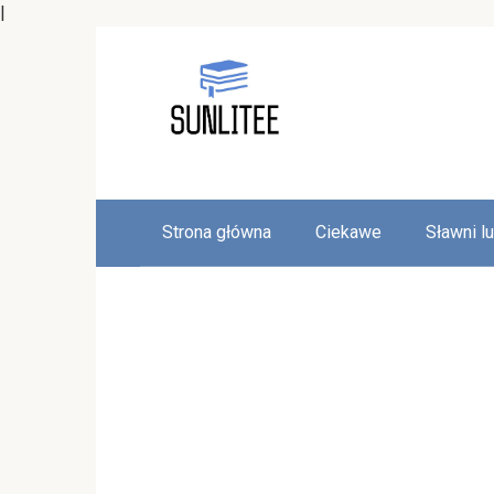
|
Skip
to
content
Strona główna
Ciekawe
Sławni l