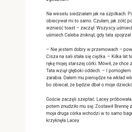
Na weselu siedziałam jak na szpilkach. Pa
obiecywał mi to samo. Czułam, jak żółć p
wznieść toast – zaczął. Wszyscy uśmiech
uśmiech Caleba zniknął, gdy tata spojrzał
– Nie jestem dobry w przemowach – powie
Cisza na sali stała się ciężka. – Kilka la
rękę mojej starszej córki. Mówił, że chc
Tata wziął głęboki oddech. – I pomogłem 
zarabia. Dałem mu pieniądze na wkład wł
bo obiecał, że będzie dbał o moje dziecko
Goście zaczęli szeptać. Lacey próbowała w
potem znudziło mu się. Zostawił Brennę z
moja druga córka wchodzi w to samo bagno,
krzyknęła Lacey.