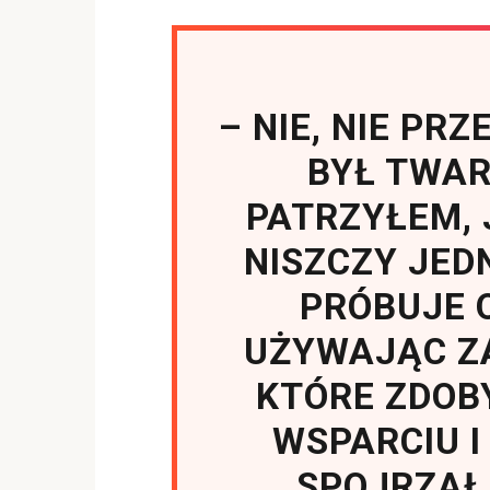
– NIE, NIE PR
BYŁ TWAR
PATRZYŁEM, 
NISZCZY JED
PRÓBUJE 
UŻYWAJĄC ZA
KTÓRE ZDOB
WSPARCIU I
SPOJRZAŁ