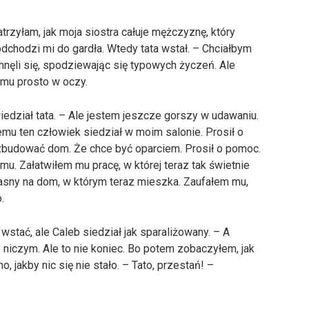
trzyłam, jak moja siostra całuje mężczyznę, który
odchodzi mi do gardła. Wtedy tata wstał. – Chciałbym
nęli się, spodziewając się typowych życzeń. Ale
 mu prosto w oczy.
dział tata. – Ale jestem jeszcze gorszy w udawaniu.
t temu ten człowiek siedział w moim salonie. Prosił o
e zbudować dom. Że chce być oparciem. Prosił o pomoc.
mu. Załatwiłem mu pracę, w której teraz tak świetnie
asny na dom, w którym teraz mieszka. Zaufałem mu,
.
stać, ale Caleb siedział jak sparaliżowany. – A
 niczym. Ale to nie koniec. Bo potem zobaczyłem, jak
 jakby nic się nie stało. – Tato, przestań! –