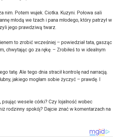
a nim. Potem wujek. Ciotka. Kuzyni. Połowa sali
annę młodą we łzach i pana młodego, który patrzył w
zyli jego prawdziwą twarz.
enem to zrobić wcześniej – powiedział tata, gasząc
, chwytając go za rękę. – Zrobiłeś to w idealnym
 tatę. Ale tego dnia stracił kontrolę nad narracją.
ślubny, jakiego mogłam sobie życzyć – prawdę. I
e, psując wesele córki? Czy lojalność wobec
iż rodzinny spokój? Dajcie znać w komentarzach na