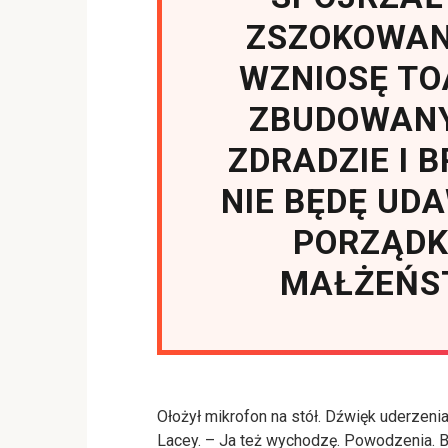
ZSZOKOWANY
WZNIOSĘ TO
ZBUDOWANY
ZDRADZIE I 
NIE BĘDĘ UDA
PORZĄDKU
MAŁŻEŃST
Ołożył mikrofon na stół. Dźwięk uderzeni
Lacey. – Ja też wychodzę. Powodzenia. 