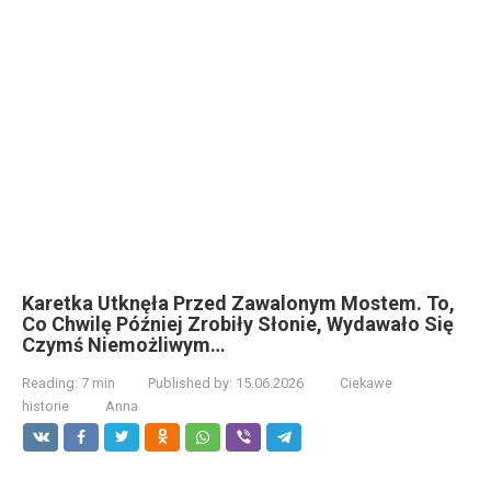
Karetka Utknęła Przed Zawalonym Mostem. To,
Co Chwilę Później Zrobiły Słonie, Wydawało Się
Czymś Niemożliwym…
Reading:
7 min
Published by:
15.06.2026
Ciekawe
historie
Anna