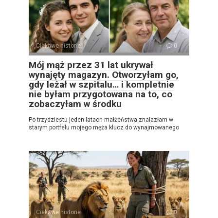
Ciekawe historie
0
Mój mąż przez 31 lat ukrywał
wynajęty magazyn. Otworzyłam go,
gdy leżał w szpitalu… i kompletnie
nie byłam przygotowana na to, co
zobaczyłam w środku
Po trzydziestu jeden latach małżeństwa znalazłam w
starym portfelu mojego męża klucz do wynajmowanego
Ciekawe historie
0