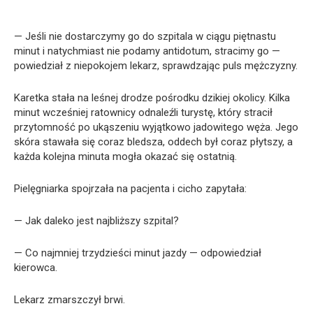
— Jeśli nie dostarczymy go do szpitala w ciągu piętnastu
minut i natychmiast nie podamy antidotum, stracimy go —
powiedział z niepokojem lekarz, sprawdzając puls mężczyzny.
Karetka stała na leśnej drodze pośrodku dzikiej okolicy. Kilka
minut wcześniej ratownicy odnaleźli turystę, który stracił
przytomność po ukąszeniu wyjątkowo jadowitego węża. Jego
skóra stawała się coraz bledsza, oddech był coraz płytszy, a
każda kolejna minuta mogła okazać się ostatnią.
Pielęgniarka spojrzała na pacjenta i cicho zapytała:
— Jak daleko jest najbliższy szpital?
— Co najmniej trzydzieści minut jazdy — odpowiedział
kierowca.
Lekarz zmarszczył brwi.