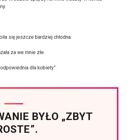
ny.
biła się jeszcze bardziej chłodna.
żała za we mnie złe.
 odpowiednia dla kobiety”.
ANIE BYŁO „ZBYT
ROSTE”.