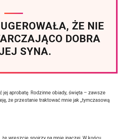
SUGEROWAŁA, ŻE NIE
TARCZAJĄCO DOBRA
JEJ SYNA.
jej aprobatę. Rodzinne obiady, święta – zawsze
ję, że przestanie traktować mnie jak „tymczasową
, że wreszcie spojrzy na mnie inaczej. W końcu