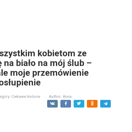
wszystkim kobietom ze
ę na biało na mój ślub –
, ale moje przemówienie
osłupienie
egory:
Ciekawe historie
Author:
Anna