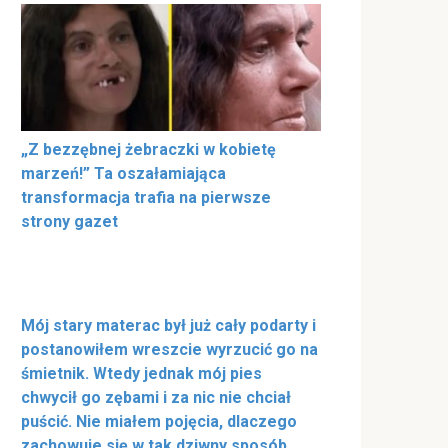
„Z bezzębnej żebraczki w kobietę
marzeń!” Ta oszałamiająca
transformacja trafia na pierwsze
strony gazet
Mój stary materac był już cały podarty i
postanowiłem wreszcie wyrzucić go na
śmietnik. Wtedy jednak mój pies
chwycił go zębami i za nic nie chciał
puścić. Nie miałem pojęcia, dlaczego
zachowuje się w tak dziwny sposób,