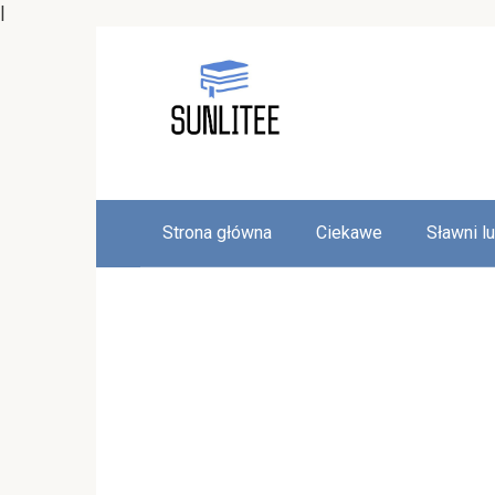
|
Skip
to
content
Strona główna
Ciekawe
Sławni l