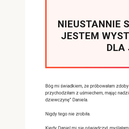
NIEUSTANNIE 
JESTEM WYS
DLA 
Bóg mi świadkiem, że próbowałam zdobyć 
przychodziłam z uśmiechem, mając nadzie
dziewczynę” Daniela.
Nigdy tego nie zrobiła.
Kiedy Daniel mi się oświadczył, myślałam