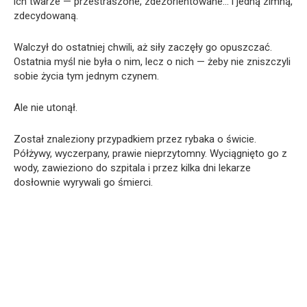
ich twarze — przestraszone, zdezorientowane… i jedną zimną,
zdecydowaną.
Walczył do ostatniej chwili, aż siły zaczęły go opuszczać.
Ostatnia myśl nie była o nim, lecz o nich — żeby nie zniszczyli
sobie życia tym jednym czynem.
Ale nie utonął.
Został znaleziony przypadkiem przez rybaka o świcie.
Półżywy, wyczerpany, prawie nieprzytomny. Wyciągnięto go z
wody, zawieziono do szpitala i przez kilka dni lekarze
dosłownie wyrywali go śmierci.