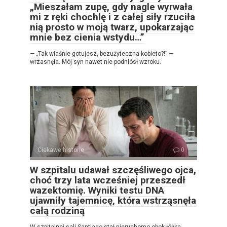
„Mieszałam zupę, gdy nagle wyrwała
mi z ręki chochlę i z całej siły rzuciła
nią prosto w moją twarz, upokarzając
mnie bez cienia wstydu…”
— „Tak właśnie gotujesz, bezużyteczna kobieto?!” —
wrzasnęła. Mój syn nawet nie podniósł wzroku.
Ciekawe historie
0
W szpitalu udawał szczęśliwego ojca,
choć trzy lata wcześniej przeszedł
wazektomię. Wyniki testu DNA
ujawniły tajemnicę, która wstrząsnęła
całą rodziną