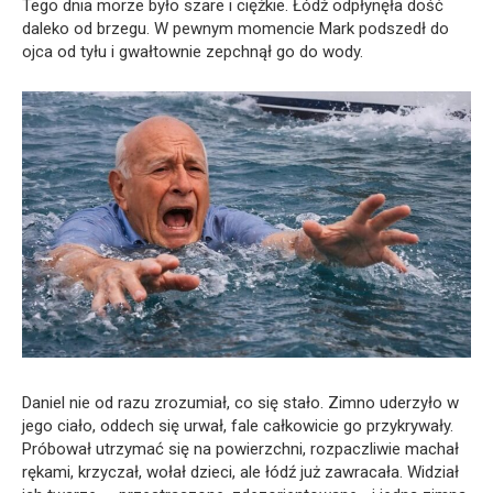
Tego dnia morze było szare i ciężkie. Łódź odpłynęła dość
daleko od brzegu. W pewnym momencie Mark podszedł do
ojca od tyłu i gwałtownie zepchnął go do wody.
Daniel nie od razu zrozumiał, co się stało. Zimno uderzyło w
jego ciało, oddech się urwał, fale całkowicie go przykrywały.
Próbował utrzymać się na powierzchni, rozpaczliwie machał
rękami, krzyczał, wołał dzieci, ale łódź już zawracała. Widział