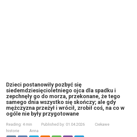
Dzieci postanowiły pozbyć się
siedemdziesięcioletniego ojca dla spadku i
zepchnęły go do morza, przekonane, że tego
samego dnia wszystko się skończy; ale gdy
mężczyzna przeżył i wrócił, zrobił coś, na co w
ogóle nie były przygotowane
Reading:
4 min
Published by:
01.04.2026
Ciekawe
historie
Anna