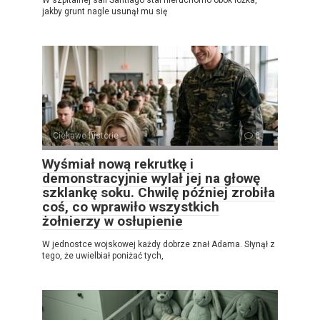
W szpitalnej sali Santiago stał nieruchomo obok łóżka,
jakby grunt nagle usunął mu się
Ciekawe historie
0
Wyśmiał nową rekrutkę i
demonstracyjnie wylał jej na głowę
szklankę soku. Chwilę później zrobiła
coś, co wprawiło wszystkich
żołnierzy w osłupienie
W jednostce wojskowej każdy dobrze znał Adama. Słynął z
tego, że uwielbiał poniżać tych,