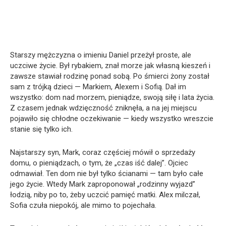
Starszy mężczyzna o imieniu Daniel przeżył proste, ale
uczciwe życie. Był rybakiem, znał morze jak własną kieszeń i
zawsze stawiał rodzinę ponad sobą. Po śmierci żony został
sam z trójką dzieci — Markiem, Alexem i Sofią. Dał im
wszystko: dom nad morzem, pieniądze, swoją siłę i lata życia.
Z czasem jednak wdzięczność zniknęła, a na jej miejscu
pojawiło się chłodne oczekiwanie — kiedy wszystko wreszcie
stanie się tylko ich.
Najstarszy syn, Mark, coraz częściej mówił o sprzedaży
domu, o pieniądzach, o tym, że „czas iść dalej”. Ojciec
odmawiał. Ten dom nie był tylko ścianami — tam było całe
jego życie. Wtedy Mark zaproponował „rodzinny wyjazd”
łodzią, niby po to, żeby uczcić pamięć matki. Alex milczał,
Sofia czuła niepokój, ale mimo to pojechała.