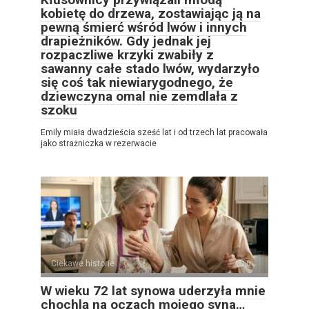
kobietę do drzewa, zostawiając ją na
pewną śmierć wśród lwów i innych
drapieżników. Gdy jednak jej
rozpaczliwe krzyki zwabiły z
sawanny całe stado lwów, wydarzyło
się coś tak niewiarygodnego, że
dziewczyna omal nie zemdlała z
szoku
Emily miała dwadzieścia sześć lat i od trzech lat pracowała
jako strażniczka w rezerwacie
Ciekawe historie
0
W wieku 72 lat synowa uderzyła mnie
chochlą na oczach mojego syna…