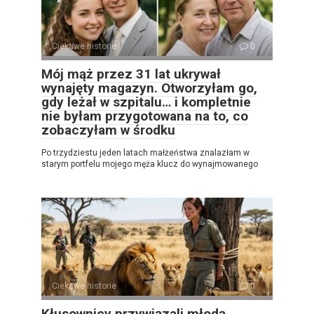
Ciekawe historie
0
Mój mąż przez 31 lat ukrywał
wynajęty magazyn. Otworzyłam go,
gdy leżał w szpitalu… i kompletnie
nie byłam przygotowana na to, co
zobaczyłam w środku
Po trzydziestu jeden latach małżeństwa znalazłam w
starym portfelu mojego męża klucz do wynajmowanego
Ciekawe historie
0
Kłusownicy przywiązali młodą