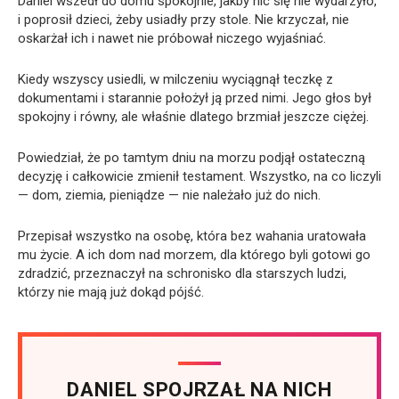
Daniel wszedł do domu spokojnie, jakby nic się nie wydarzyło,
i poprosił dzieci, żeby usiadły przy stole. Nie krzyczał, nie
oskarżał ich i nawet nie próbował niczego wyjaśniać.
Kiedy wszyscy usiedli, w milczeniu wyciągnął teczkę z
dokumentami i starannie położył ją przed nimi. Jego głos był
spokojny i równy, ale właśnie dlatego brzmiał jeszcze ciężej.
Powiedział, że po tamtym dniu na morzu podjął ostateczną
decyzję i całkowicie zmienił testament. Wszystko, na co liczyli
— dom, ziemia, pieniądze — nie należało już do nich.
Przepisał wszystko na osobę, która bez wahania uratowała
mu życie. A ich dom nad morzem, dla którego byli gotowi go
zdradzić, przeznaczył na schronisko dla starszych ludzi,
którzy nie mają już dokąd pójść.
DANIEL SPOJRZAŁ NA NICH