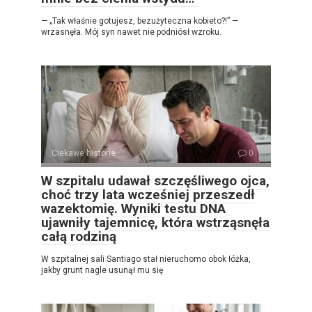
— „Tak właśnie gotujesz, bezużyteczna kobieto?!” —
wrzasnęła. Mój syn nawet nie podniósł wzroku.
Ciekawe historie
0
W szpitalu udawał szczęśliwego ojca,
choć trzy lata wcześniej przeszedł
wazektomię. Wyniki testu DNA
ujawniły tajemnicę, która wstrząsnęła
całą rodziną
W szpitalnej sali Santiago stał nieruchomo obok łóżka,
jakby grunt nagle usunął mu się