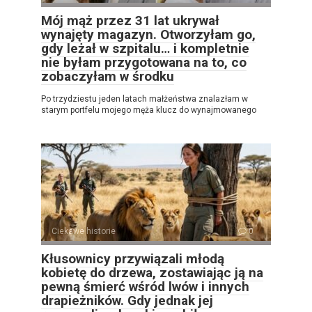
Mój mąż przez 31 lat ukrywał
wynajęty magazyn. Otworzyłam go,
gdy leżał w szpitalu… i kompletnie
nie byłam przygotowana na to, co
zobaczyłam w środku
Po trzydziestu jeden latach małżeństwa znalazłam w
starym portfelu mojego męża klucz do wynajmowanego
Ciekawe historie
0
Kłusownicy przywiązali młodą
kobietę do drzewa, zostawiając ją na
pewną śmierć wśród lwów i innych
drapieżników. Gdy jednak jej