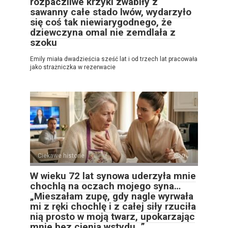
rozpaczliwe krzyki zwabiły z
sawanny całe stado lwów, wydarzyło
się coś tak niewiarygodnego, że
dziewczyna omal nie zemdlała z
szoku
Emily miała dwadzieścia sześć lat i od trzech lat pracowała
jako strażniczka w rezerwacie
Ciekawe historie
0
W wieku 72 lat synowa uderzyła mnie
chochlą na oczach mojego syna…
„Mieszałam zupę, gdy nagle wyrwała
mi z ręki chochlę i z całej siły rzuciła
nią prosto w moją twarz, upokarzając
mnie bez cienia wstydu…”