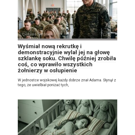
Ciekawe historie
0
Wyśmiał nową rekrutkę i
demonstracyjnie wylał jej na głowę
szklankę soku. Chwilę później zrobiła
coś, co wprawiło wszystkich
żołnierzy w osłupienie
W jednostce wojskowej każdy dobrze znał Adama. Słynął z
tego, że uwielbiał poniżać tych,