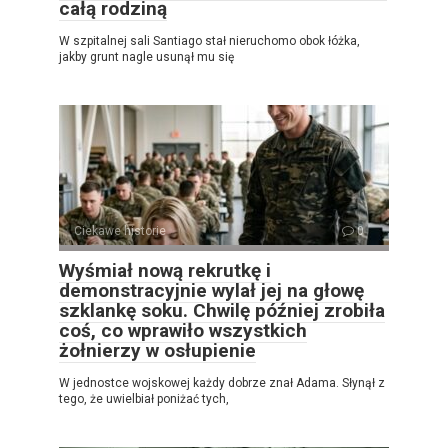
całą rodziną
W szpitalnej sali Santiago stał nieruchomo obok łóżka,
jakby grunt nagle usunął mu się
Ciekawe historie
0
Wyśmiał nową rekrutkę i
demonstracyjnie wylał jej na głowę
szklankę soku. Chwilę później zrobiła
coś, co wprawiło wszystkich
żołnierzy w osłupienie
W jednostce wojskowej każdy dobrze znał Adama. Słynął z
tego, że uwielbiał poniżać tych,