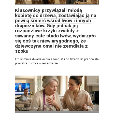
Ciekawe historie
0
Kłusownicy przywiązali młodą
kobietę do drzewa, zostawiając ją na
pewną śmierć wśród lwów i innych
drapieżników. Gdy jednak jej
rozpaczliwe krzyki zwabiły z
sawanny całe stado lwów, wydarzyło
się coś tak niewiarygodnego, że
dziewczyna omal nie zemdlała z
szoku
Emily miała dwadzieścia sześć lat i od trzech lat pracowała
jako strażniczka w rezerwacie
Ciekawe historie
0