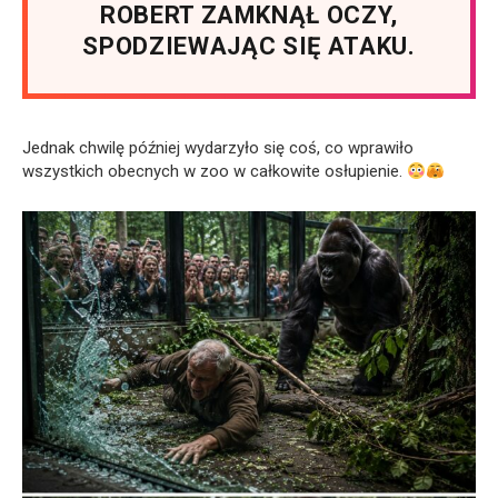
ROBERT ZAMKNĄŁ OCZY,
SPODZIEWAJĄC SIĘ ATAKU.
Jednak chwilę później wydarzyło się coś, co wprawiło
wszystkich obecnych w zoo w całkowite osłupienie.