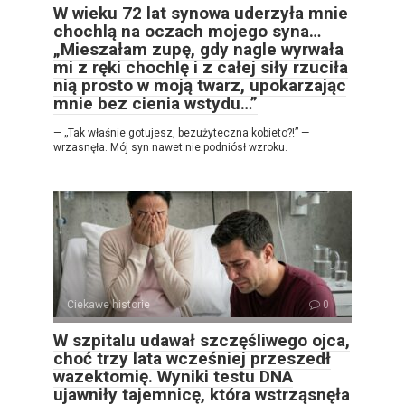
W wieku 72 lat synowa uderzyła mnie
chochlą na oczach mojego syna…
„Mieszałam zupę, gdy nagle wyrwała
mi z ręki chochlę i z całej siły rzuciła
nią prosto w moją twarz, upokarzając
mnie bez cienia wstydu…”
— „Tak właśnie gotujesz, bezużyteczna kobieto?!” —
wrzasnęła. Mój syn nawet nie podniósł wzroku.
Ciekawe historie
0
W szpitalu udawał szczęśliwego ojca,
choć trzy lata wcześniej przeszedł
wazektomię. Wyniki testu DNA
ujawniły tajemnicę, która wstrząsnęła