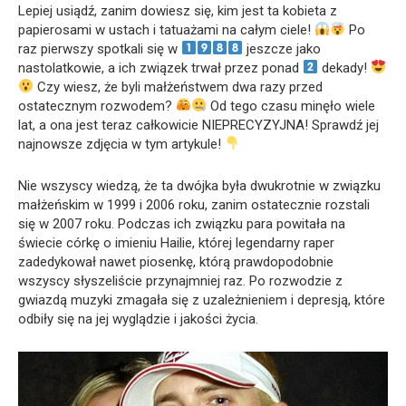
Lepiej usiądź, zanim dowiesz się, kim jest ta kobieta z
papierosami w ustach i tatuażami na całym ciele!
Po
raz pierwszy spotkali się w
jeszcze jako
nastolatkowie, a ich związek trwał przez ponad
dekady!
Czy wiesz, że byli małżeństwem dwa razy przed
ostatecznym rozwodem?
Od tego czasu minęło wiele
lat, a ona jest teraz całkowicie NIEPRECYZYJNA! Sprawdź jej
najnowsze zdjęcia w tym artykule!
Nie wszyscy wiedzą, że ta dwójka była dwukrotnie w związku
małżeńskim w 1999 i 2006 roku, zanim ostatecznie rozstali
się w 2007 roku. Podczas ich związku para powitała na
świecie córkę o imieniu Hailie, której legendarny raper
zadedykował nawet piosenkę, którą prawdopodobnie
wszyscy słyszeliście przynajmniej raz. Po rozwodzie z
gwiazdą muzyki zmagała się z uzależnieniem i depresją, które
odbiły się na jej wyglądzie i jakości życia.