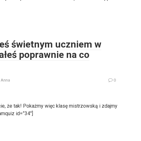
łeś świetnym uczniem w
iałeś poprawnie na co
Anna
0
ie, że tak! Pokażmy więc klasę mistrzowską i zdajmy
amquiz id=”34″]