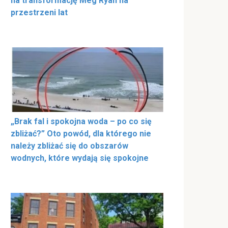
na transformację Meg Ryan na
przestrzeni lat
„Brak fal i spokojna woda – po co się
zbliżać?” Oto powód, dla którego nie
należy zbliżać się do obszarów
wodnych, które wydają się spokojne