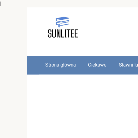
|
Skip
to
content
Strona główna
Ciekawe
Sławni l