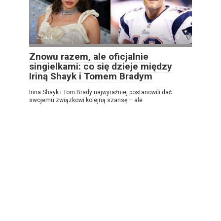
Znani
0
Znowu razem, ale oficjalnie
singielkami: co się dzieje między
Iriną Shayk i Tomem Bradym
Irina Shayk i Tom Brady najwyraźniej postanowili dać
swojemu związkowi kolejną szansę – ale