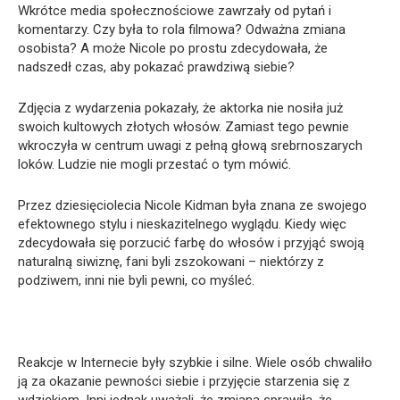
Wkrótce media społecznościowe zawrzały od pytań i
komentarzy. Czy była to rola filmowa? Odważna zmiana
osobista? A może Nicole po prostu zdecydowała, że
nadszedł czas, aby pokazać prawdziwą siebie?
Zdjęcia z wydarzenia pokazały, że aktorka nie nosiła już
swoich kultowych złotych włosów. Zamiast tego pewnie
wkroczyła w centrum uwagi z pełną głową srebrnoszarych
loków. Ludzie nie mogli przestać o tym mówić.
Przez dziesięciolecia Nicole Kidman była znana ze swojego
efektownego stylu i nieskazitelnego wyglądu. Kiedy więc
zdecydowała się porzucić farbę do włosów i przyjąć swoją
naturalną siwiznę, fani byli zszokowani – niektórzy z
podziwem, inni nie byli pewni, co myśleć.
Reakcje w Internecie były szybkie i silne. Wiele osób chwaliło
ją za okazanie pewności siebie i przyjęcie starzenia się z
wdziękiem. Inni jednak uważali, że zmiana sprawiła, że