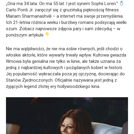
„Ona ma 34 lata. On ma 55 lat. I jest synem Sophii Loren.”
Carlo Ponti Jr. zaręczył się z gruzińską pięknością fitness
Mariam Sharmanashvili – a internet ma swoje przemyślenia.
Ich 21-letnia różnica wieku i burzliwy romans podsycają wielki
szum. Zobacz najnowsze zdjęcia pary i sam zdecyduj – w
poniższym artykule
Nie ma wątpliwości, że nie ma sobie równych, jeśli chodzi o
włoskie aktorki, które wywarły trwały wpływ. Kultowa gwiazda
filmowa była genialna nie tylko w kinie, ale także uznana za
jedną z najbardziej kultowych i pożądanych kobiet w historii.
Jej popularność wykraczała poza jej ojczyznę, docierając do
Stanów Zjednoczonych. Oficjalnie nazywana jest jedną z
żyjących legend złotej ery hollywoodzkiego kina.