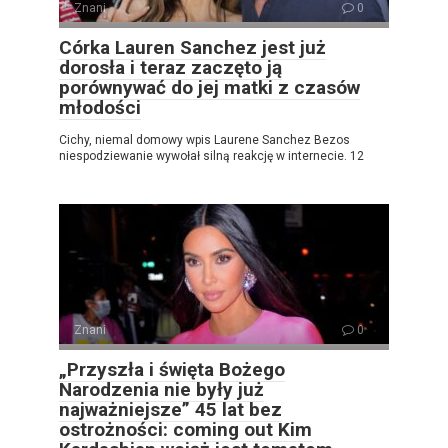
Znani
0
Córka Lauren Sanchez jest już
dorosła i teraz zaczęto ją
porównywać do jej matki z czasów
młodości
Cichy, niemal domowy wpis Laurene Sanchez Bezos
niespodziewanie wywołał silną reakcję w internecie. 12
Znani
0
„Przyszła i święta Bożego
Narodzenia nie były już
najważniejsze” 45 lat bez
ostrożności: coming out Kim