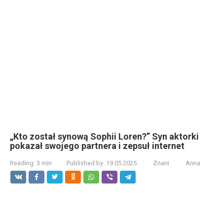
„Kto został synową Sophii Loren?” Syn aktorki
pokazał swojego partnera i zepsuł internet
Reading:
3 min
Published by:
19.05.2025
Znani
Anna