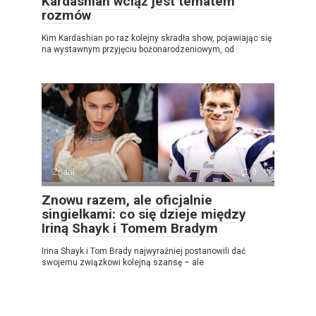
Kardashian wciąż jest tematem
rozmów
Kim Kardashian po raz kolejny skradła show, pojawiając się
na wystawnym przyjęciu bożonarodzeniowym, od
Znani
0
Znowu razem, ale oficjalnie
singielkami: co się dzieje między
Iriną Shayk i Tomem Bradym
Irina Shayk i Tom Brady najwyraźniej postanowili dać
swojemu związkowi kolejną szansę – ale