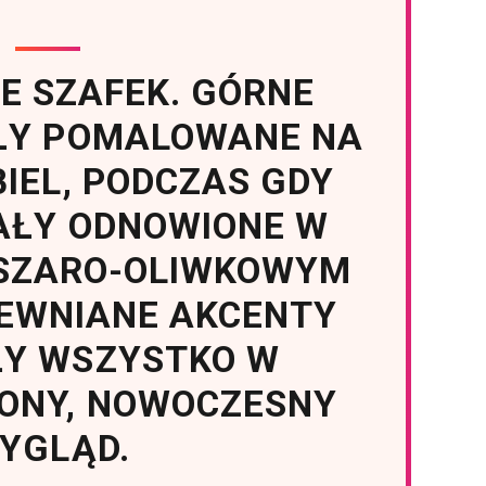
E SZAFEK. GÓRNE
AŁY POMALOWANE NA
IEL, PODCZAS GDY
AŁY ODNOWIONE W
 SZARO-OLIWKOWYM
REWNIANE AKCENTY
ŁY WSZYSTKO W
NY, NOWOCZESNY
YGLĄD.