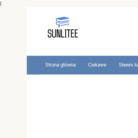
|
Skip
to
content
Strona główna
Ciekawe
Sławni l