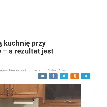
ą kuchnię przy
– a rezultat jest
egory:
Niezależne informacje
Author:
Anna