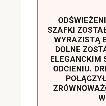
ODŚWIEŻENI
SZAFKI ZOST
WYRAZISTĄ B
DOLNE ZOST
ELEGANCKIM
ODCIENIU. D
POŁĄCZY
ZRÓWNOWAŻO
W