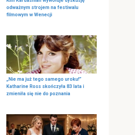
Kim Kardashian wywołuje dyskusję
odważnym strojem na festiwalu
filmowym w Wenecji
„Nie ma już tego samego uroku!”
Katharine Ross skończyła 83 lata i
zmieniła się nie do poznania