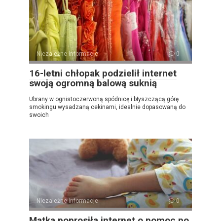
Niezależne informacje
0
16-letni chłopak podzielił internet
swoją ogromną balową suknią
Ubrany w ognistoczerwoną spódnicę i błyszczącą górę
smokingu wysadzaną cekinami, idealnie dopasowaną do
swoich
Niezależne informacje
0
Matka poprosiła internet o pomoc po