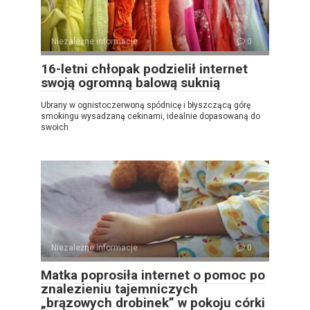
Niezależne informacje
0
16-letni chłopak podzielił internet
swoją ogromną balową suknią
Ubrany w ognistoczerwoną spódnicę i błyszczącą górę
smokingu wysadzaną cekinami, idealnie dopasowaną do
swoich
Niezależne informacje
0
Matka poprosiła internet o pomoc po
znalezieniu tajemniczych
„brązowych drobinek” w pokoju córki