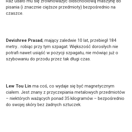
Raz udało mu się zrównoważyć oldschoolową maszynę do
pisania (i znacznie cięższe przedmioty) bezpośrednio na
czaszce.
Devishree Prasad
, mający zaledwie 10 lat, przebiegł 184
metry… robiąc przy tym szpagat. Większość dorosłych nie
potrafi nawet usiąść w pozycji szpagatu, nie mówiąc już o
szybowaniu do przodu przez tak długi czas.
Lew Tou Lin
ma coś, co wydaje się być magnetycznym
ciałem. Jest znany z przyczepiania metalowych przedmiotów
– niektórych ważących ponad 35 kilogramów – bezpośrednio
do swojej skóry bez żadnych sztuczek.