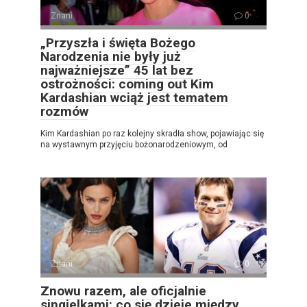
Znani
0
„Przyszła i święta Bożego
Narodzenia nie były już
najważniejsze” 45 lat bez
ostrożności: coming out Kim
Kardashian wciąż jest tematem
rozmów
Kim Kardashian po raz kolejny skradła show, pojawiając się
na wystawnym przyjęciu bożonarodzeniowym, od
Znani
0
Znowu razem, ale oficjalnie
singielkami: co się dzieje między