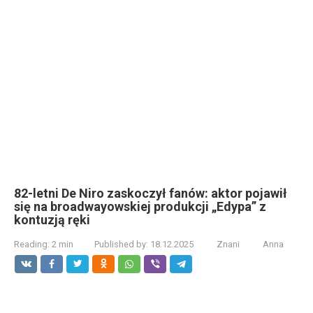
82-letni De Niro zaskoczył fanów: aktor pojawił
się na broadwayowskiej produkcji „Edypa” z
kontuzją ręki
Reading:
2 min
Published by:
18.12.2025
Znani
Anna