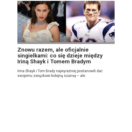
Znani
0
Znowu razem, ale oficjalnie
singielkami: co się dzieje między
Iriną Shayk i Tomem Bradym
Irina Shayk i Tom Brady najwyraźniej postanowili dać
swojemu związkowi kolejną szansę – ale