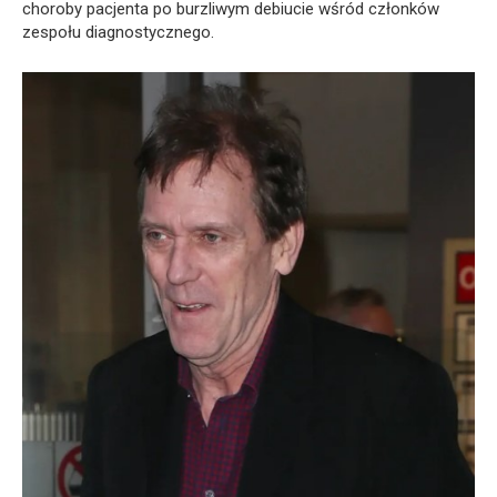
choroby pacjenta po burzliwym debiucie wśród członków
zespołu diagnostycznego.