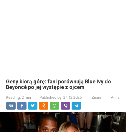
Geny biorą górę: fani porównują Blue Ivy do
Beyoncé po jej występie z ojcem
Reading:
2 min
Published by:
24.12.2025
Znani
Anna