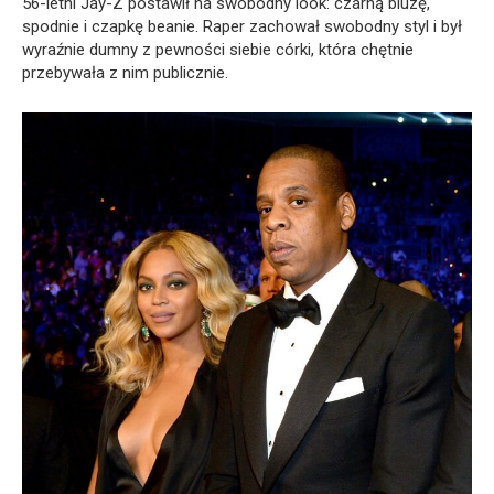
56-letni Jay-Z postawił na swobodny look: czarną bluzę,
spodnie i czapkę beanie. Raper zachował swobodny styl i był
wyraźnie dumny z pewności siebie córki, która chętnie
przebywała z nim publicznie.