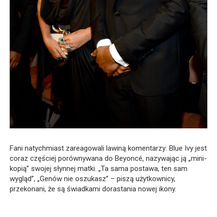
Fani natychmiast zareagowali lawiną komentarzy: Blue Ivy jest
coraz częściej porównywana do Beyoncé, nazywając ją „mini-
kopią” swojej słynnej matki. „Ta sama postawa, ten sam
wygląd”, „Genów nie oszukasz” – piszą użytkownicy,
przekonani, że są świadkami dorastania nowej ikony.