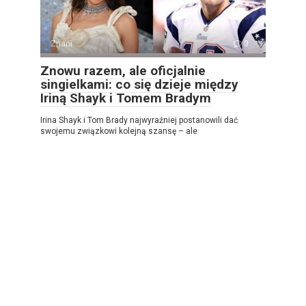
Znani
0
Znowu razem, ale oficjalnie
singielkami: co się dzieje między
Iriną Shayk i Tomem Bradym
Irina Shayk i Tom Brady najwyraźniej postanowili dać
swojemu związkowi kolejną szansę – ale