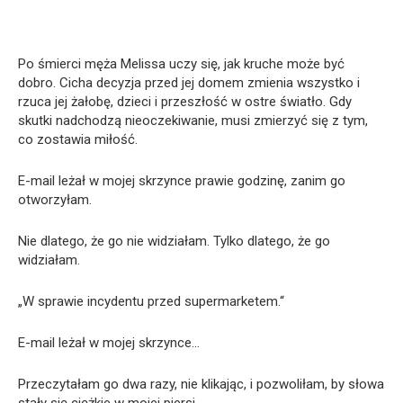
Po śmierci męża Melissa uczy się, jak kruche może być
dobro. Cicha decyzja przed jej domem zmienia wszystko i
rzuca jej żałobę, dzieci i przeszłość w ostre światło. Gdy
skutki nadchodzą nieoczekiwanie, musi zmierzyć się z tym,
co zostawia miłość.
E-mail leżał w mojej skrzynce prawie godzinę, zanim go
otworzyłam.
Nie dlatego, że go nie widziałam. Tylko dlatego, że go
widziałam.
„W sprawie incydentu przed supermarketem.“
E-mail leżał w mojej skrzynce…
Przeczytałam go dwa razy, nie klikając, i pozwoliłam, by słowa
stały się ciężkie w mojej piersi.