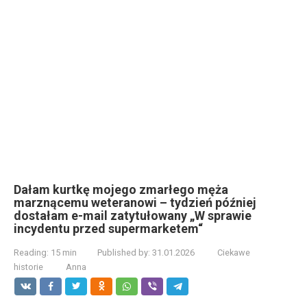
Dałam kurtkę mojego zmarłego męża
marznącemu weteranowi – tydzień później
dostałam e-mail zatytułowany „W sprawie
incydentu przed supermarketem“
Reading:
15 min
Published by:
31.01.2026
Ciekawe
historie
Anna