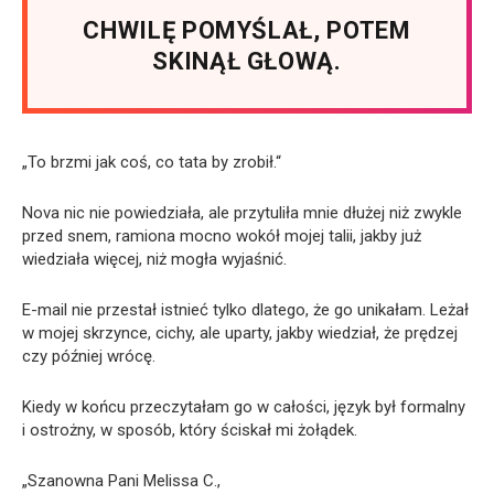
CHWILĘ POMYŚLAŁ, POTEM
SKINĄŁ GŁOWĄ.
„To brzmi jak coś, co tata by zrobił.“
Nova nic nie powiedziała, ale przytuliła mnie dłużej niż zwykle
przed snem, ramiona mocno wokół mojej talii, jakby już
wiedziała więcej, niż mogła wyjaśnić.
E-mail nie przestał istnieć tylko dlatego, że go unikałam. Leżał
w mojej skrzynce, cichy, ale uparty, jakby wiedział, że prędzej
czy później wrócę.
Kiedy w końcu przeczytałam go w całości, język był formalny
i ostrożny, w sposób, który ściskał mi żołądek.
„Szanowna Pani Melissa C.,