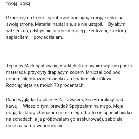
twoją logiką.
Rzucił się na łóżko i spróbował pociągnąć moją kołdrę na
swoją stronę. Materiał napiął się, ale nie ustąpił. – Byłabym
wdzięczna, gdybyś nie naruszał mojej przestrzeni, za którą
zapłaciłam – powiedziałam.
Tej nocy Mark spał zwinięty w kłębek na swoim wąskim pasku
materaca, przykryty drapiącym kocem. Mruczał coś pod
nosem jak obrażone dziecko. Ja spałam jak królowa.
Rozciągnięta na moich 70 procentach.
Rano wyglądał fatalnie. – Żartowałem, Erin – mruknął nad
kawą. – Wiesz o tym, prawda? Spojrzałam na niego. Moja
noga, ta, którą złamałam przez niego (bo to on upuścił biurko
na schodach, a ja próbowałam go asekurować), zabolała
mnie na samo wspomnienie.