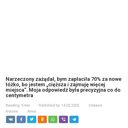
Narzeczony zażądał, bym zapłaciła 70% za nowe
łóżko, bo jestem „cięższa i zajmuję więcej
miejsca”. Moja odpowiedź była precyzyjna co do
centymetra
Reading:
9 min
Published by:
14.02.2026
Ciekawe
historie
Anna