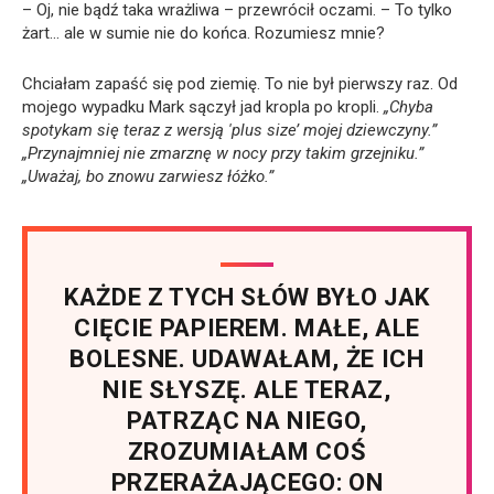
– Oj, nie bądź taka wrażliwa – przewrócił oczami. – To tylko
żart… ale w sumie nie do końca. Rozumiesz mnie?
Chciałam zapaść się pod ziemię. To nie był pierwszy raz. Od
mojego wypadku Mark sączył jad kropla po kropli.
„Chyba
spotykam się teraz z wersją 'plus size’ mojej dziewczyny.”
„Przynajmniej nie zmarznę w nocy przy takim grzejniku.”
„Uważaj, bo znowu zarwiesz łóżko.”
KAŻDE Z TYCH SŁÓW BYŁO JAK
CIĘCIE PAPIEREM. MAŁE, ALE
BOLESNE. UDAWAŁAM, ŻE ICH
NIE SŁYSZĘ. ALE TERAZ,
PATRZĄC NA NIEGO,
ZROZUMIAŁAM COŚ
PRZERAŻAJĄCEGO: ON