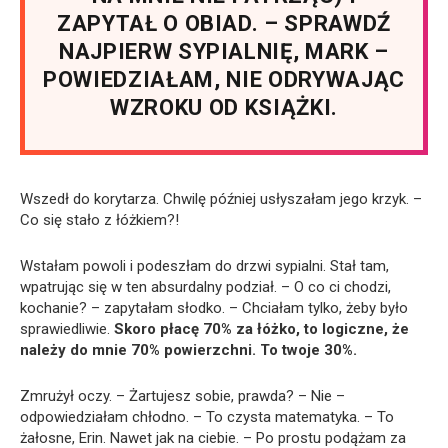
ZAPYTAŁ O OBIAD. – SPRAWDŹ
NAJPIERW SYPIALNIĘ, MARK –
POWIEDZIAŁAM, NIE ODRYWAJĄC
WZROKU OD KSIĄŻKI.
Wszedł do korytarza. Chwilę później usłyszałam jego krzyk. –
Co się stało z łóżkiem?!
Wstałam powoli i podeszłam do drzwi sypialni. Stał tam,
wpatrując się w ten absurdalny podział. – O co ci chodzi,
kochanie? – zapytałam słodko. – Chciałam tylko, żeby było
sprawiedliwie.
Skoro płacę 70% za łóżko, to logiczne, że
należy do mnie 70% powierzchni. To twoje 30%.
Zmrużył oczy. – Żartujesz sobie, prawda? – Nie –
odpowiedziałam chłodno. – To czysta matematyka. – To
żałosne, Erin. Nawet jak na ciebie. – Po prostu podążam za