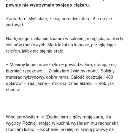
pewnie nie wytrzymało twojego ciężaru.
Zamarłam. Myślałam, że się przesłyszałam. Ale on nie
żartował.
Następnego ranka siedziałam w salonie, przeglądając oferty
sklepów meblowych. Mark leżał na kanapie, przeglądając
telefon, jakby nic się nie stało.
– Musimy kupić nowe łóżko – powiedziałam, starając się
brzmieć rzeczowo. – Znalazłam świetny model. Solidny
materac hybrydowy, dobra rama. Całość kosztuje 1400
dolarów. – Taa, jasne – mruknął znad ekranu. – Rób, jak
chcesz.
Więc zamówiłam je. Zapłaciłam z góry moją kartą, dla
wygody. Później, stojąc w kuchni, wysłałam mu rachunek i
rzuciłam luźno: – Kochanie, przelej mi swoją połowę na