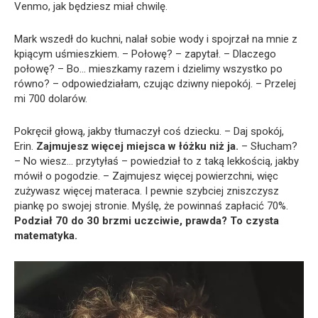
Venmo, jak będziesz miał chwilę.
Mark wszedł do kuchni, nalał sobie wody i spojrzał na mnie z
kpiącym uśmieszkiem. – Połowę? – zapytał. – Dlaczego
połowę? – Bo… mieszkamy razem i dzielimy wszystko po
równo? – odpowiedziałam, czując dziwny niepokój. – Przelej
mi 700 dolarów.
Pokręcił głową, jakby tłumaczył coś dziecku. – Daj spokój,
Erin.
Zajmujesz więcej miejsca w łóżku niż ja.
– Słucham?
– No wiesz… przytyłaś – powiedział to z taką lekkością, jakby
mówił o pogodzie. – Zajmujesz więcej powierzchni, więc
zużywasz więcej materaca. I pewnie szybciej zniszczysz
piankę po swojej stronie. Myślę, że powinnaś zapłacić 70%.
Podział 70 do 30 brzmi uczciwie, prawda? To czysta
matematyka.