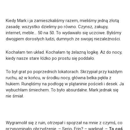
Kiedy Mark i ja zamieszkaliśmy razem, mieliśmy jedną złotą
zasadę: wszystko dzielimy po równo. Czynsz, zakupy,
internet, meble… 50 na 50. To wydawało się uczciwe. Byliśmy
dwojgiem dorosłych ludzi, dumnych ze swojej niezależności.
Kochałam ten układ. Kochałam tę żelazną logikę. Aż do nocy,
kiedy nasze stare łóżko po prostu się poddało.
To był grat po poprzednich lokatorach. Skrzypiał przy każdym
ruchu, aż w końcu, w środku nocy, główna belka pękła z
hukiem. Runęliśmy na podłogę w plątaninie pościeli i desek. Ja
wybuchłam śmiechem. To było absurdalne. Mark jednak się
nie śmiał.
Wygramolił się z ruin, otrzepał i spojrzał na mnie z czymś, co
przypominało obrzydzenie. – Serio, Erin? – warknął. –
To coś