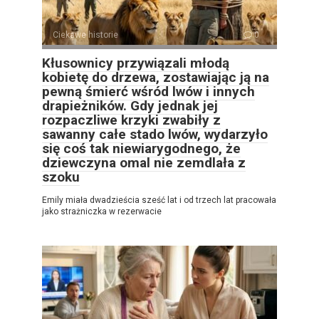
Ciekawe historie
0
Kłusownicy przywiązali młodą
kobietę do drzewa, zostawiając ją na
pewną śmierć wśród lwów i innych
drapieżników. Gdy jednak jej
rozpaczliwe krzyki zwabiły z
sawanny całe stado lwów, wydarzyło
się coś tak niewiarygodnego, że
dziewczyna omal nie zemdlała z
szoku
Emily miała dwadzieścia sześć lat i od trzech lat pracowała
jako strażniczka w rezerwacie