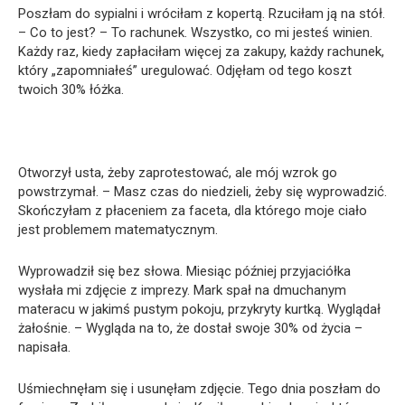
Poszłam do sypialni i wróciłam z kopertą. Rzuciłam ją na stół.
– Co to jest? – To rachunek. Wszystko, co mi jesteś winien.
Każdy raz, kiedy zapłaciłam więcej za zakupy, każdy rachunek,
który „zapomniałeś” uregulować. Odjęłam od tego koszt
twoich 30% łóżka.
Otworzył usta, żeby zaprotestować, ale mój wzrok go
powstrzymał. – Masz czas do niedzieli, żeby się wyprowadzić.
Skończyłam z płaceniem za faceta, dla którego moje ciało
jest problemem matematycznym.
Wyprowadził się bez słowa. Miesiąc później przyjaciółka
wysłała mi zdjęcie z imprezy. Mark spał na dmuchanym
materacu w jakimś pustym pokoju, przykryty kurtką. Wyglądał
żałośnie. – Wygląda na to, że dostał swoje 30% od życia –
napisała.
Uśmiechnęłam się i usunęłam zdjęcie. Tego dnia poszłam do