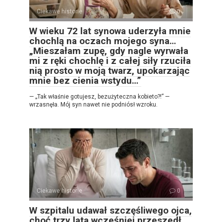
Ciekawe historie
0
W wieku 72 lat synowa uderzyła mnie
chochlą na oczach mojego syna…
„Mieszałam zupę, gdy nagle wyrwała
mi z ręki chochlę i z całej siły rzuciła
nią prosto w moją twarz, upokarzając
mnie bez cienia wstydu…”
— „Tak właśnie gotujesz, bezużyteczna kobieto?!” —
wrzasnęła. Mój syn nawet nie podniósł wzroku.
Ciekawe historie
0
W szpitalu udawał szczęśliwego ojca,
choć trzy lata wcześniej przeszedł