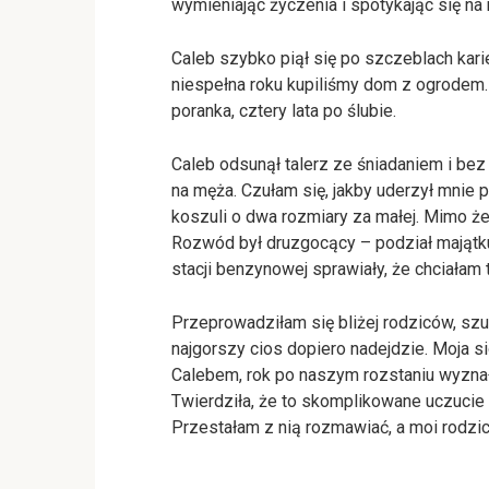
wymieniając życzenia i spotykając się na
Caleb szybko piął się po szczeblach kari
niespełna roku kupiliśmy dom z ogrodem
poranka, cztery lata po ślubie.
Caleb odsunął talerz ze śniadaniem i bez 
na męża. Czułam się, jakby uderzył mnie p
koszuli o dwa rozmiary za małej. Mimo że
Rozwód był druzgocący – podział majątku
stacji benzynowej sprawiały, że chciałam 
Przeprowadziłam się bliżej rodziców, szu
najgorszy cios dopiero nadejdzie. Moja s
Calebem, rok po naszym rozstaniu wyznała
Twierdziła, że to skomplikowane uczucie 
Przestałam z nią rozmawiać, a moi rodzic