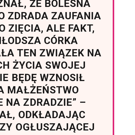
ZNAŁ, ŻE BOLESNA
KO ZDRADA ZAUFANIA
 ZIĘCIA, ALE FAKT,
MŁODSZA CÓRKA
ŁA TEN ZWIĄZEK NA
CH ŻYCIA SWOJEJ
NIE BĘDĘ WZNOSIŁ
ZA MAŁŻEŃSTWO
 NA ZDRADZIE” –
AŁ, ODKŁADAJĄC
RZY OGŁUSZAJĄCEJ