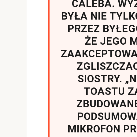
CALEBA. WY
BYŁA NIE TYL
PRZEZ BYŁEGO
ŻE JEGO 
ZAAKCEPTOWA
ZGLISZCZA
SIOSTRY. „
TOASTU 
ZBUDOWANE
PODSUMOW
MIKROFON P