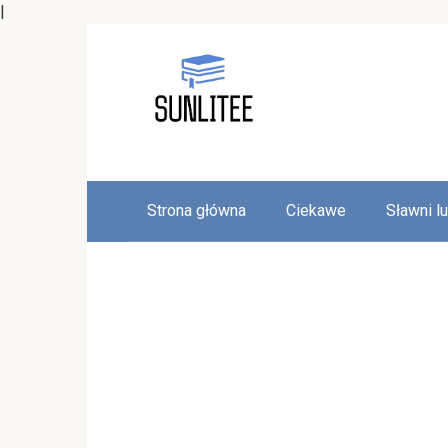
|
Skip
to
content
Strona główna
Ciekawe
Sławni l