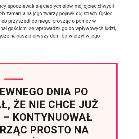
y spodziewali się ciepłych słów, mój ojciec chwycił
eb zamarł, a na jego twarzy pojawił się strach. Ojciec
Caleb przyszedł do niego, prosząc o pomoc w
nał gościom, że wprowadził go do wpływowych ludzi,
ądze na nasz pierwszy dom, bo wierzył w jego
PEWNEGO DNIA PO
, ŻE NIE CHCE JUŻ
” – KONTYNUOWAŁ
TRZĄC PROSTO NA