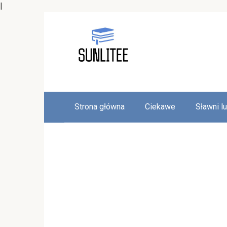
|
Skip
to
content
Strona główna
Ciekawe
Sławni l