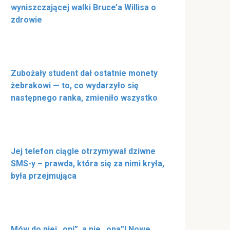
wyniszczającej walki Bruce’a Willisa o
zdrowie
Zubożały student dał ostatnie monety
żebrakowi — to, co wydarzyło się
następnego ranka, zmieniło wszystko
Jej telefon ciągle otrzymywał dziwne
SMS-y – prawda, która się za nimi kryła,
była przejmująca
Mów do niej „oni”, a nie „ona”! Nowe