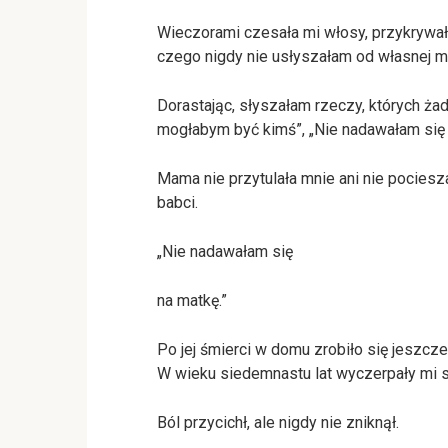
Wieczorami czesała mi włosy, przykrywała
czego nigdy nie usłyszałam od własnej ma
Dorastając, słyszałam rzeczy, których ża
mogłabym być kimś”, „Nie nadawałam się 
Mama nie przytulała mnie ani nie pociesz
babci.
„Nie nadawałam się
na matkę.”
Po jej śmierci w domu zrobiło się jeszcze 
W wieku siedemnastu lat wyczerpały mi si
Ból przycichł, ale nigdy nie zniknął.