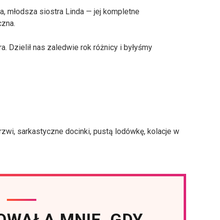
a, młodsza siostra Linda — jej kompletne
czna.
tra. Dzielił nas zaledwie rok różnicy i byłyśmy
zwi, sarkastyczne docinki, pustą lodówkę, kolacje w
OWAŁA MNIE, GDY