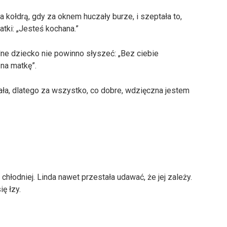
 kołdrą, gdy za oknem huczały burze, i szeptała to,
tki: „Jesteś kochana.”
dne dziecko nie powinno słyszeć: „Bez ciebie
na matkę”.
ała, dlatego za wszystko, co dobre, wdzięczna jestem
chłodniej. Linda nawet przestała udawać, że jej zależy.
ę łzy.