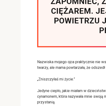
ZAPOMNIEĆ, Ż
CIĘŻAREM. JE
POWIETRZU J
P
Nazwiska mojego ojca praktycznie nie ws
twarzy, ale mama powtarzała, że odszedł
„Zniszczyłaś mi życie.”
Jedyne ciepło, jakie miałam w dzieciństwi
cynamonem, która nazywała mnie swoją 
przystanią.