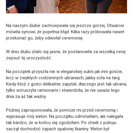
Na naszym ślubie zachowywała się jeszcze gorzej. Otwarcie
mówiła synowi, że popełnia błąd. Kilka razy próbowała nawet
przekonać go, żeby odwołał ceremonię.
W dniu ślubu stało się jasne, że postanowiła za wszelką cenę
zepsuć tę uroczystość.
Na początek przyszła nie w eleganckiej sukni jak inni goście,
lecz w zwykłych codziennych ubraniach, jakby szła na targ.
Kiedy ktoś z gości delikatnie zapytał, dlaczego jest tak ubrana,
tylko wzruszyła ramionami i stwierdziła, że nie uważa tego
dnia za aż tak ważny.
Później zaproponowała, że pomoże mi przed ceremonią i
wyprasuje mój welon. Na początku odmówiłam, ale nalegała
tak bardzo, że w końcu się zgodziłam. Po chwili z pokoju
zaczął dochodzić zapach spalonej tkaniny. Welon był