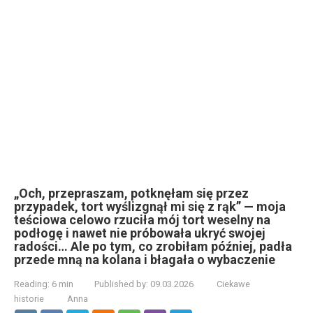
„Och, przepraszam, potknęłam się przez
przypadek, tort wyślizgnął mi się z rąk” — moja
teściowa celowo rzuciła mój tort weselny na
podłogę i nawet nie próbowała ukryć swojej
radości… Ale po tym, co zrobiłam później, padła
przede mną na kolana i błagała o wybaczenie
Reading:
6 min
Published by:
09.03.2026
Ciekawe
historie
Anna