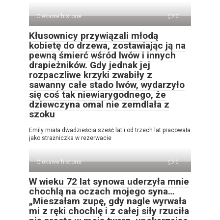
Ciekawe historie
0
Kłusownicy przywiązali młodą
kobietę do drzewa, zostawiając ją na
pewną śmierć wśród lwów i innych
drapieżników. Gdy jednak jej
rozpaczliwe krzyki zwabiły z
sawanny całe stado lwów, wydarzyło
się coś tak niewiarygodnego, że
dziewczyna omal nie zemdlała z
szoku
Emily miała dwadzieścia sześć lat i od trzech lat pracowała
jako strażniczka w rezerwacie
Ciekawe historie
0
W wieku 72 lat synowa uderzyła mnie
chochlą na oczach mojego syna…
„Mieszałam zupę, gdy nagle wyrwała
mi z ręki chochlę i z całej siły rzuciła