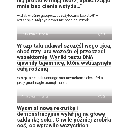
nią prosto w moją twarz, upokarzając
mnie bez cienia wstydu…”
— „Tak właśnie gotujesz, bezużyteczna kobieto?!” —
wrzasnęła. Mój syn nawet nie podniósł wzroku.
Ciekawe historie
0
W szpitalu udawał szczęśliwego ojca,
choć trzy lata wcześniej przeszedł
wazektomię. Wyniki testu DNA
ujawniły tajemnicę, która wstrząsnęła
całą rodziną
W szpitalnej sali Santiago stał nieruchomo obok łóżka,
jakby grunt nagle usunął mu się
Ciekawe historie
0
Wyśmiał nową rekrutkę i
demonstracyjnie wylał jej na głowę
szklankę soku. Chwilę później zrobiła
coś, co wprawiło wszystkich