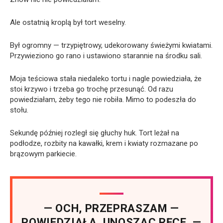
Ale ostatnią kroplą był tort weselny.
Był ogromny — trzypiętrowy, udekorowany świeżymi kwiatami.
Przywieziono go rano i ustawiono starannie na środku sali.
Moja teściowa stała niedaleko tortu i nagle powiedziała, że
stoi krzywo i trzeba go trochę przesunąć. Od razu
powiedziałam, żeby tego nie robiła. Mimo to podeszła do
stołu.
Sekundę później rozległ się głuchy huk. Tort leżał na
podłodze, rozbity na kawałki, krem i kwiaty rozmazane po
brązowym parkiecie.
— OCH, PRZEPRASZAM —
POWIEDZIAŁA, UNOSZĄC RĘCE. —