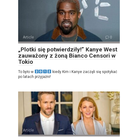
Article
0
„Plotki się potwierdziły!” Kanye West
zauważony z żoną Bianco Censori w
Tokio
To było w
kiedy Kim i Kanye zaczęli się spotykać
po latach przyjaźni!
Article
0