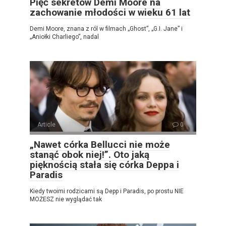
Pięć sekretów Demi Moore na
zachowanie młodości w wieku 61 lat
Demi Moore, znana z ról w filmach „Ghost”, „G.I. Jane” i
„Aniołki Charliego”, nadal
Article
0
„Nawet córka Bellucci nie może
stanąć obok niej!”. Oto jaką
pięknością stała się córka Deppa i
Paradis
Kiedy twoimi rodzicami są Depp i Paradis, po prostu NIE
MOŻESZ nie wyglądać tak