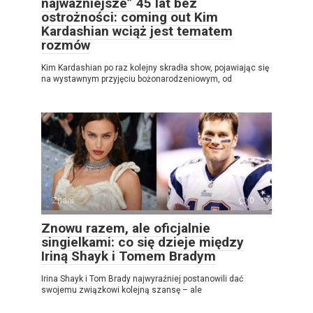
najważniejsze” 45 lat bez
ostrożności: coming out Kim
Kardashian wciąż jest tematem
rozmów
Kim Kardashian po raz kolejny skradła show, pojawiając się
na wystawnym przyjęciu bożonarodzeniowym, od
Znani
0
Znowu razem, ale oficjalnie
singielkami: co się dzieje między
Iriną Shayk i Tomem Bradym
Irina Shayk i Tom Brady najwyraźniej postanowili dać
swojemu związkowi kolejną szansę – ale