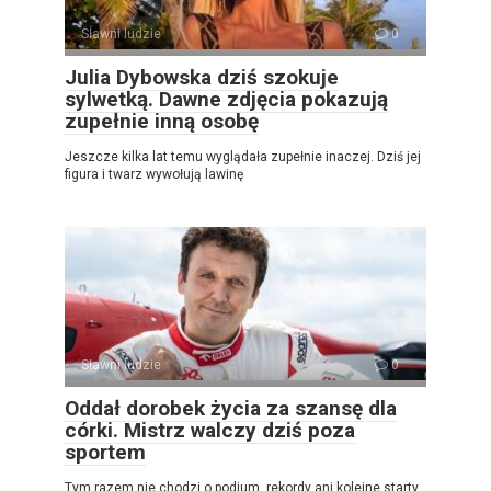
Sławni ludzie
0
Julia Dybowska dziś szokuje
sylwetką. Dawne zdjęcia pokazują
zupełnie inną osobę
Jeszcze kilka lat temu wyglądała zupełnie inaczej. Dziś jej
figura i twarz wywołują lawinę
Sławni ludzie
0
Oddał dorobek życia za szansę dla
córki. Mistrz walczy dziś poza
sportem
Tym razem nie chodzi o podium, rekordy ani kolejne starty.