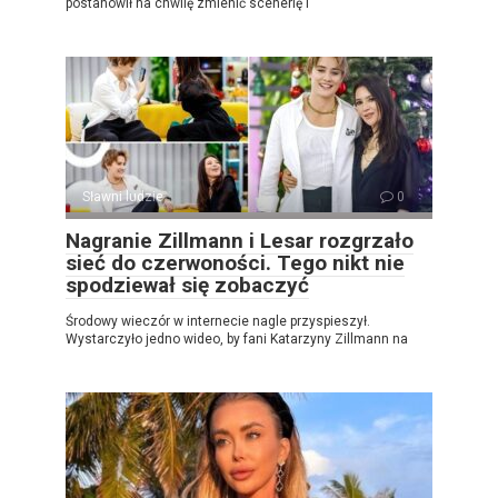
postanowił na chwilę zmienić scenerię i
Sławni ludzie
0
Nagranie Zillmann i Lesar rozgrzało
sieć do czerwoności. Tego nikt nie
spodziewał się zobaczyć
Środowy wieczór w internecie nagle przyspieszył.
Wystarczyło jedno wideo, by fani Katarzyny Zillmann na