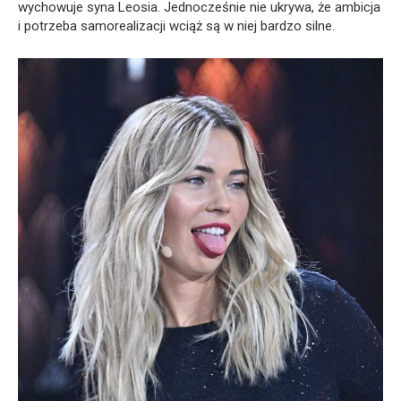
wychowuje syna Leosia. Jednocześnie nie ukrywa, że ambicja
i potrzeba samorealizacji wciąż są w niej bardzo silne.