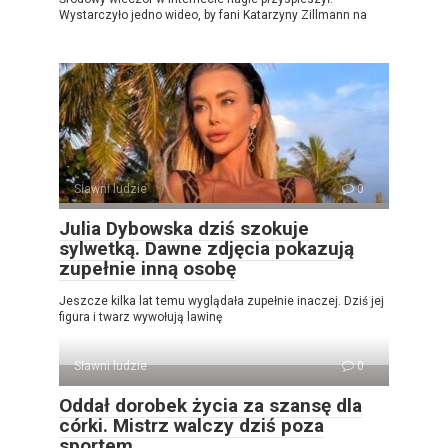
Wystarczyło jedno wideo, by fani Katarzyny Zillmann na
Sławni ludzie
0
Julia Dybowska dziś szokuje
sylwetką. Dawne zdjęcia pokazują
zupełnie inną osobę
Jeszcze kilka lat temu wyglądała zupełnie inaczej. Dziś jej
figura i twarz wywołują lawinę
Sławni ludzie
0
Oddał dorobek życia za szansę dla
córki. Mistrz walczy dziś poza
sportem