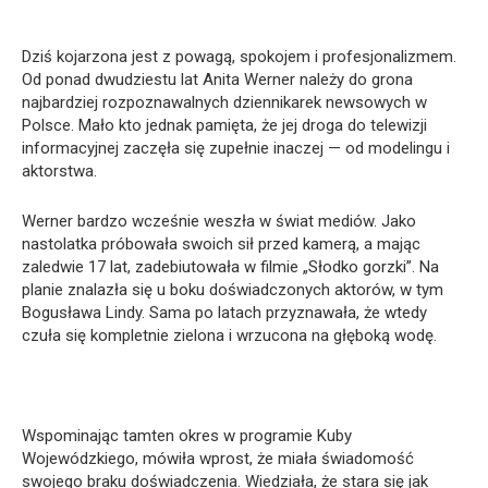
Dziś kojarzona jest z powagą, spokojem i profesjonalizmem.
Od ponad dwudziestu lat Anita Werner należy do grona
najbardziej rozpoznawalnych dziennikarek newsowych w
Polsce. Mało kto jednak pamięta, że jej droga do telewizji
informacyjnej zaczęła się zupełnie inaczej — od modelingu i
aktorstwa.
Werner bardzo wcześnie weszła w świat mediów. Jako
nastolatka próbowała swoich sił przed kamerą, a mając
zaledwie 17 lat, zadebiutowała w filmie „Słodko gorzki”. Na
planie znalazła się u boku doświadczonych aktorów, w tym
Bogusława Lindy. Sama po latach przyznawała, że wtedy
czuła się kompletnie zielona i wrzucona na głęboką wodę.
Wspominając tamten okres w programie Kuby
Wojewódzkiego, mówiła wprost, że miała świadomość
swojego braku doświadczenia. Wiedziała, że stara się jak