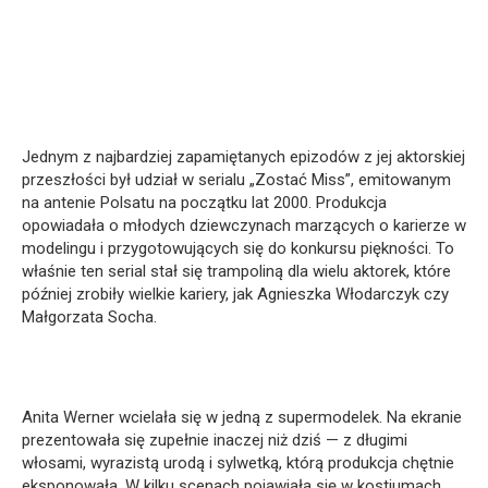
Jednym z najbardziej zapamiętanych epizodów z jej aktorskiej
przeszłości był udział w serialu „Zostać Miss”, emitowanym
na antenie Polsatu na początku lat 2000. Produkcja
opowiadała o młodych dziewczynach marzących o karierze w
modelingu i przygotowujących się do konkursu piękności. To
właśnie ten serial stał się trampoliną dla wielu aktorek, które
później zrobiły wielkie kariery, jak Agnieszka Włodarczyk czy
Małgorzata Socha.
Anita Werner wcielała się w jedną z supermodelek. Na ekranie
prezentowała się zupełnie inaczej niż dziś — z długimi
włosami, wyrazistą urodą i sylwetką, którą produkcja chętnie
eksponowała. W kilku scenach pojawiała się w kostiumach