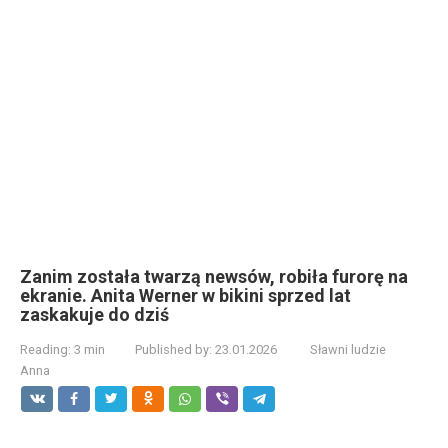
Zanim została twarzą newsów, robiła furorę na
ekranie. Anita Werner w bikini sprzed lat
zaskakuje do dziś
Reading:
3 min
Published by:
23.01.2026
Sławni ludzie
Anna