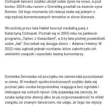
Cichopek tancerz szybko ułożył sobie życie na nowo, a pod
koniec 2024 roku razem z Dominiką powitali na świecie syna
Romeo. Od tego momentu ich relacja stała się jednym z
najczęściej komentowanych tematów w show-biznesie.
Wcześniej przez lata Hakiel tworzył medialną parę z
Katarzyną Cichopek. Poznali się w 2005 roku na parkiecie
programu „Taniec z Gwiazdami”, a trzy lata później powiedzieli
sobie „tak”. Doczekali się dwojga dzieci – Adama i Heleny. W
2022 roku ogłosili jednak rozstanie, które zakończyło ich
wieloletni związek i wywołało lawinę komentarzy.
Dominika Serowska od początku nie zamierzała pozostawać
w cieniu. W mediach społecznościowych szybko dała się
poznać jako osoba bezpośrednia, reagująca bez ogródek i
niebojąca się ostrych ripost. Gdy pojawiają się zarzuty, że
szuka wyłącznie atencji albo że jej rozpoznawalność to efekt
związku ze znanym tancerzem, nie udaje, że tego nie słyszy.