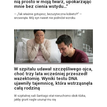
nią prosto w moją twarz, upokarzając
mnie bez cienia wstydu…”
— „Tak właśnie gotujesz, bezużyteczna kobieto?!” —
wrzasnęła. Mój syn nawet nie podniósł wzroku.
Ciekawe historie
0
W szpitalu udawał szczęśliwego ojca,
choć trzy lata wcześniej przeszedł
wazektomię. Wyniki testu DNA
ujawniły tajemnicę, która wstrząsnęła
całą rodziną
W szpitalnej sali Santiago stał nieruchomo obok łóżka,
jakby grunt nagle usunął mu się