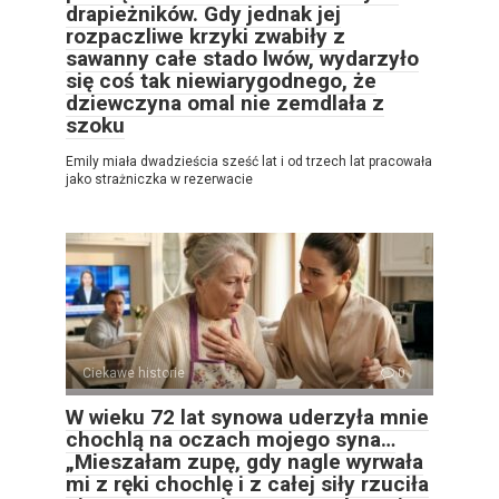
drapieżników. Gdy jednak jej
rozpaczliwe krzyki zwabiły z
sawanny całe stado lwów, wydarzyło
się coś tak niewiarygodnego, że
dziewczyna omal nie zemdlała z
szoku
Emily miała dwadzieścia sześć lat i od trzech lat pracowała
jako strażniczka w rezerwacie
Ciekawe historie
0
W wieku 72 lat synowa uderzyła mnie
chochlą na oczach mojego syna…
„Mieszałam zupę, gdy nagle wyrwała
mi z ręki chochlę i z całej siły rzuciła