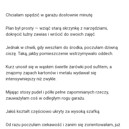
Chciałam spędzić w garażu dosłownie minutę.
Plan był prosty — wziąć starą skrzynkę z narzędziami,
dokręcić luźny zawias i wrócić do swoich zajęć.
Jednak w chwili, gdy weszłam do środka, poczułam dziwną
ciszę. Taką, jakby pomieszczenie wstrzymywało oddech.
Kurz unosił się w wąskim świetle żarówki pod sufitem, a
znajomy zapach kartonów i metalu wydawał się
intensywniejszy niż zwykle.
Mijając stosy pudeł i półki pełne zapomnianych rzeczy,
zauważyłam coś w odległym rogu garażu.
Jakiś kształt częściowo ukryty za wysoką szafką.
Od razu poczułam ciekawość i zanim się zorientowałam, już