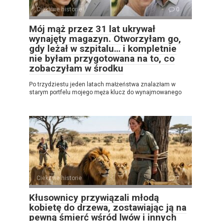
Ciekawe historie
0
Mój mąż przez 31 lat ukrywał
wynajęty magazyn. Otworzyłam go,
gdy leżał w szpitalu… i kompletnie
nie byłam przygotowana na to, co
zobaczyłam w środku
Po trzydziestu jeden latach małżeństwa znalazłam w
starym portfelu mojego męża klucz do wynajmowanego
Ciekawe historie
0
Kłusownicy przywiązali młodą
kobietę do drzewa, zostawiając ją na
pewną śmierć wśród lwów i innych