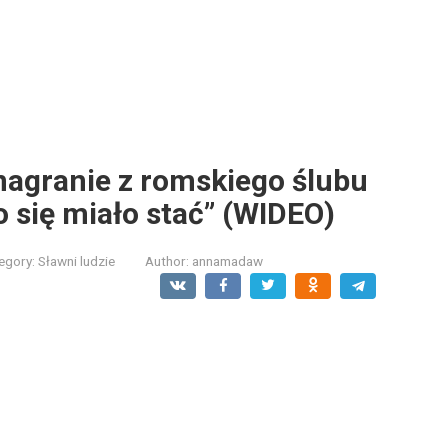
e nagranie z romskiego ślubu
co się miało stać” (WIDEO)
egory:
Sławni ludzie
Author:
annamadaw