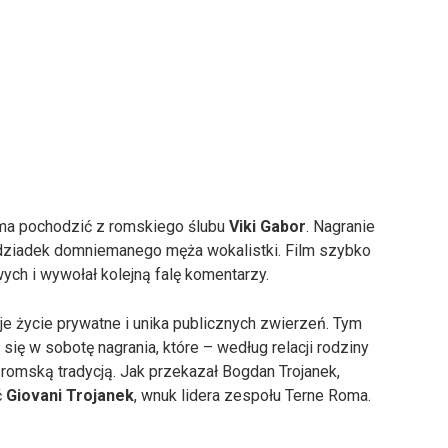
 ma pochodzić z romskiego ślubu
Viki Gabor
. Nagranie
 dziadek domniemanego męża wokalistki. Film szybko
ch i wywołał kolejną falę komentarzy.
je życie prywatne i unika publicznych zwierzeń. Tym
ę w sobotę nagrania, które – według relacji rodziny
 romską tradycją. Jak przekazał Bogdan Trojanek,
ć
Giovani Trojanek
, wnuk lidera zespołu Terne Roma.