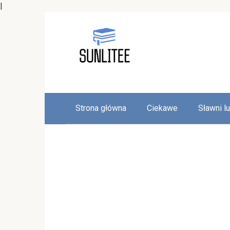
|
Skip
to
content
Strona główna
Ciekawe
Sławni l