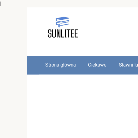
|
Skip
to
content
Strona główna
Ciekawe
Sławni l