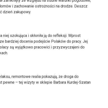
tał zamknięty ze względu na trudne warunki pogodowe,
o domów i zachowanie ostrożności na drodze. Deszcz
yć dzień zakupowy.
a niej szokująca i skłoniła ją do refleksji. Wprost
ze bardziej docenia podejście Polaków do pracy. Jej
olacy są wyjątkowo pracowici i przyzwyczajeni do
kach.
aksu, remontowe realia pokazują, że droga do
t pewne – tej wizyty w sklepie Barbara Kurdej-Szatan