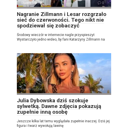
Sławni ludzie
0
Nagranie Zillmann i Lesar rozgrzało
sieć do czerwoności. Tego nikt nie
spodziewał się zobaczyć
Środowy wieczór w internecie nagle przyspieszył.
Wystarczyło jedno wideo, by fani Katarzyny Zillmann na
Sławni ludzie
0
Julia Dybowska dziś szokuje
sylwetką. Dawne zdjęcia pokazują
zupełnie inną osobę
Jeszcze kilka lat temu wyglądała zupełnie inaczej. Dziś jej
figura i twarz wywołują lawinę