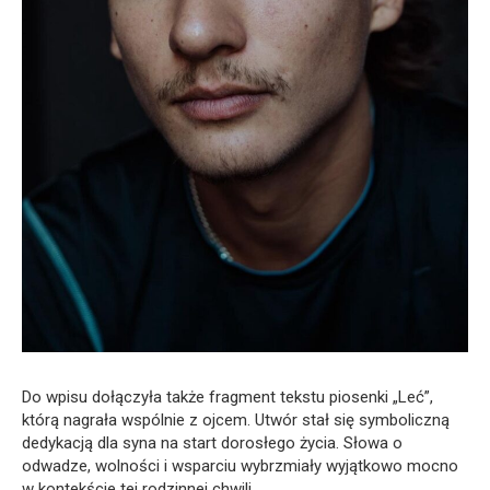
Do wpisu dołączyła także fragment tekstu piosenki „Leć”,
którą nagrała wspólnie z ojcem. Utwór stał się symboliczną
dedykacją dla syna na start dorosłego życia. Słowa o
odwadze, wolności i wsparciu wybrzmiały wyjątkowo mocno
w kontekście tej rodzinnej chwili.