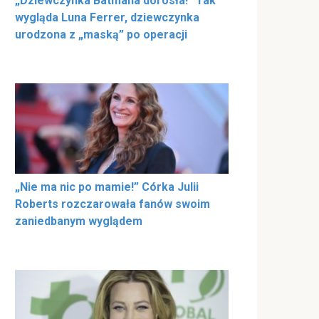
„Dziewczynka Batmana dorosła!” Tak
wygląda Luna Ferrer, dziewczynka
urodzona z „maską” po operacji
„Nie ma nic po mamie!” Córka Julii
Roberts rozczarowała fanów swoim
zaniedbanym wyglądem