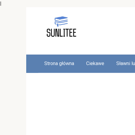
|
Skip
to
content
Strona główna
Ciekawe
Sławni l