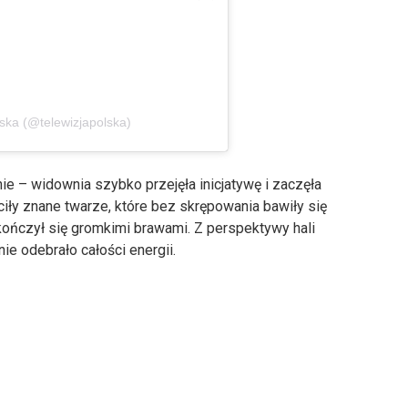
ska (@telewizjapolska)
ie – widownia szybko przejęła inicjatywę i zaczęła
iły znane twarze, które bez skrępowania bawiły się
ończył się gromkimi brawami. Z perspektywy hali
nie odebrało całości energii.