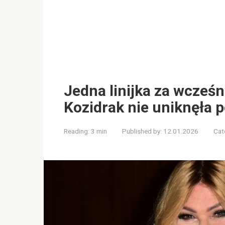
Jedna linijka za wcześni
Kozidrak nie uniknęła p
Reading:
3 min
Published by:
12.01.2026
Cat