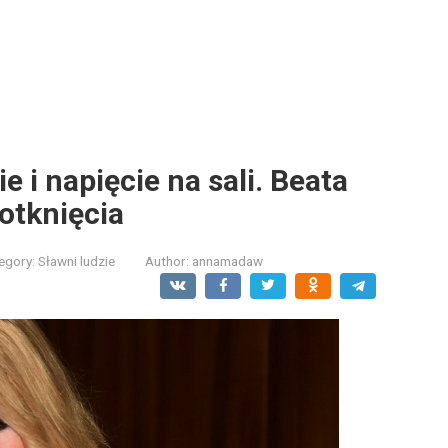
e i napięcie na sali. Beata
otknięcia
egory:
Sławni ludzie
Author:
annamadaw