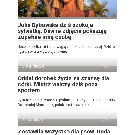
Sławni ludzie
0
Julia Dybowska dziś szokuje
sylwetką. Dawne zdjęcia pokazują
zupełnie inną osobę
Jeszcze kilka lat temu wyglądała zupełnie inaczej. Dziś jej
figura i twarz wywołują lawinę
Sławni ludzie
0
Oddał dorobek życia za szansę dla
córki. Mistrz walczy dziś poza
sportem
Tym razem nie chodzi o podium, rekordy ani kolejne starty.
Bartłomiej Marszałek, polski motorowodniak
Sławni ludzie
0
Zostawiła wszystko dla psów. Doda