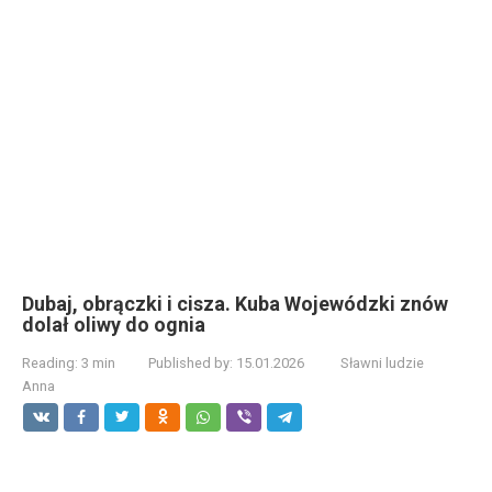
Dubaj, obrączki i cisza. Kuba Wojewódzki znów
dolał oliwy do ognia
Reading:
3 min
Published by:
15.01.2026
Sławni ludzie
Anna