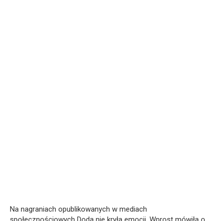
Na nagraniach opublikowanych w mediach
społecznościowych Doda nie kryła emocji. Wprost mówiła o